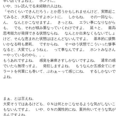
辛い話ですよねぇ。 ホントに。
いや、コレ読んでる未経験の人はね。
『そのくらいできんだろう』とか思うかもしれませんけど、実際起こ
てみると、大変なんですよホントに。 しかもね。 その一回なら、
ん。 なんとかこなせますよ。 きっとね。 エラい事になりながら
も。 でも、それが積み重なっていくわけですよ。 延々と。 最高
思考能力が発揮できる状態ならね。 なんとか出来なくもないでしょ
けど、そんな恵まれた状態はほとんどないんですよ。 基本的に疲弊
いかなる時も磨耗。 ですからね。 そーゆう状態でこういった惨事
なると、大変でしょうねぇ。 って事なんですよ。 ホントみなさん
ーやっているのやら。。。
もうあれですよね。 感覚を麻痺さすしかないですよね。 通常の感
でいたら無理っすよ。 発狂しますよね。 もうなんか五感全てにオ
ラートを何重にも巻いて、ぶわぁ～って感じにね。 するしかないで
よね。
まぁ、とは言えね。
大変そうではあるけども、ＯＮは何とかこなせるような気がしないこ
もないんですよ。 いや、ＯＮの属性的にね、案外向いてそうな気が
るんですよね。