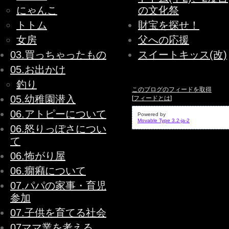
にゃんこ
の文化祭
トトム
財宝を探せ！
女房
父への応援
03.買っちゃったもの
スイートキッス(改)
05.お出かけ
釣り
このブログのフィードを取得
05.幼稚園潜入
[
フィードとは
]
06.アトピーについて
Powered by
Movable Type 3.2-ja-2
06.怒りっぽさについ
て
06.怖がり屋
06.癇癪について
07.パパの家事・育児
参加
07.子供を育てる社会
07ママ業を考える