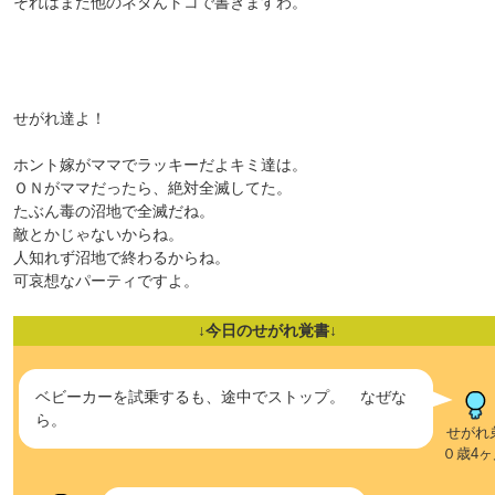
それはまた他のネタんトコで書きますわ。
せがれ達よ！
ホント嫁がママでラッキーだよキミ達は。
ＯＮがママだったら、絶対全滅してた。
たぶん毒の沼地で全滅だね。
敵とかじゃないからね。
人知れず沼地で終わるからね。
可哀想なパーティですよ。
↓今日のせがれ覚書↓
ベビーカーを試乗するも、途中でストップ。 なぜな
ら。
せがれ
０歳4ヶ