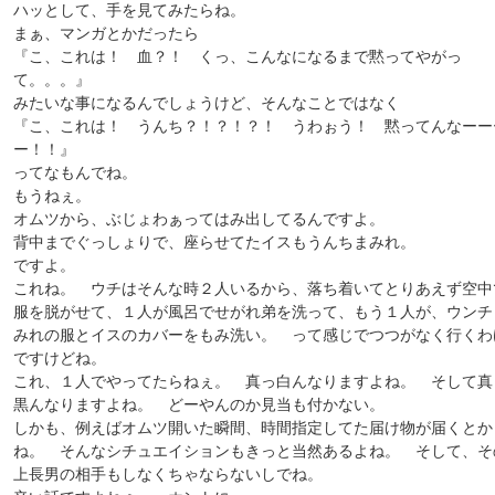
ハッとして、手を見てみたらね。
まぁ、マンガとかだったら
『こ、これは！ 血？！ くっ、こんなになるまで黙ってやがっ
て。。。』
みたいな事になるんでしょうけど、そんなことではなく
『こ、これは！ うんち？！？！？！ うわぉう！ 黙ってんなーー
ー！！』
ってなもんでね。
もうねぇ。
オムツから、ぶじょわぁってはみ出してるんですよ。
背中までぐっしょりで、座らせてたイスもうんちまみれ。
ですよ。
これね。 ウチはそんな時２人いるから、落ち着いてとりあえず空中
服を脱がせて、１人が風呂でせがれ弟を洗って、もう１人が、ウンチ
みれの服とイスのカバーをもみ洗い。 って感じでつつがなく行くわ
ですけどね。
これ、１人でやってたらねぇ。 真っ白んなりますよね。 そして真
黒んなりますよね。 どーやんのか見当も付かない。
しかも、例えばオムツ開いた瞬間、時間指定してた届け物が届くとか
ね。 そんなシチュエイションもきっと当然あるよね。 そして、そ
上長男の相手もしなくちゃならないしでね。