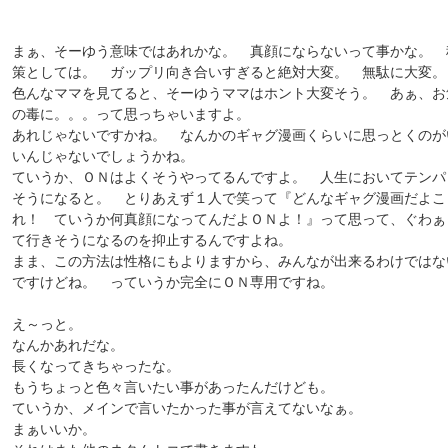
まぁ、そーゆう意味ではあれかな。 真顔にならないって事かな。 
策としては。 ガップリ向き合いすぎると絶対大変。 無駄に大変。
色んなママを見てると、そーゆうママはホント大変そう。 あぁ、お
の毒に。。。って思っちゃいますよ。
あれじゃないですかね。 なんかのギャグ漫画くらいに思っとくのが
いんじゃないでしょうかね。
ていうか、ＯＮはよくそうやってるんですよ。 人生においてテンパ
そうになると。 とりあえず１人で笑って『どんなギャグ漫画だよこ
れ！ ていうか何真顔になってんだよＯＮよ！』って思って、ぐわぁ
て行きそうになるのを抑止するんですよね。
まま、この方法は性格にもよりますから、みんなが出来るわけではな
ですけどね。 っていうか完全にＯＮ専用ですね。
え～っと。
なんかあれだな。
長くなってきちゃったな。
もうちょっと色々言いたい事があったんだけども。
ていうか、メインで言いたかった事が言えてないなぁ。
まぁいいか。