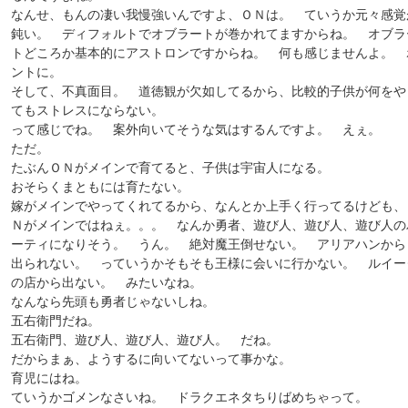
なんせ、もんの凄い我慢強いんですよ、ＯＮは。 ていうか元々感覚
鈍い。 ディフォルトでオブラートが巻かれてますからね。 オブラ
トどころか基本的にアストロンですからね。 何も感じませんよ。 
ントに。
そして、不真面目。 道徳観が欠如してるから、比較的子供が何をや
てもストレスにならない。
って感じでね。 案外向いてそうな気はするんですよ。 えぇ。
ただ。
たぶんＯＮがメインで育てると、子供は宇宙人になる。
おそらくまともには育たない。
嫁がメインでやってくれてるから、なんとか上手く行ってるけども、
Ｎがメインではねぇ。。。 なんか勇者、遊び人、遊び人、遊び人の
ーティになりそう。 うん。 絶対魔王倒せない。 アリアハンから
出られない。 っていうかそもそも王様に会いに行かない。 ルイー
の店から出ない。 みたいなね。
なんなら先頭も勇者じゃないしね。
五右衛門だね。
五右衛門、遊び人、遊び人、遊び人。 だね。
だからまぁ、ようするに向いてないって事かな。
育児にはね。
ていうかゴメンなさいね。 ドラクエネタちりばめちゃって。