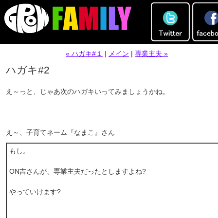
« ハガキ#１
|
メイン
|
専業主夫 »
ハガキ#2
え～っと、じゃあ次のハガキいってみましょうかね。
え～、子育てネーム『なまこ』さん
もし。
ON吉さんが、専業主夫だったとしますよね?
やっていけます?