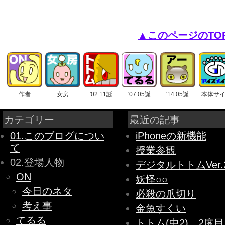
▲このページのTO
作者
女房
'02.11誕
'07.05誕
'14.05誕
本体サ
カテゴリー
最近の記事
01.このブログについ
iPhoneの新機能
て
授業参観
02.登場人物
デジタルトトムVer.
ON
妖怪○○
今日のネタ
必殺の爪切り
考え事
金魚すくい
てるる
トトム(中2)、2度目