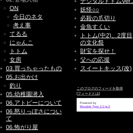
デジタルトトムVer.
ON
妖怪○○
今日のネタ
必殺の爪切り
考え事
金魚すくい
てるる
トトム(中2)、2度目
にゃんこ
の文化祭
トトム
財宝を探せ！
女房
父への応援
03.買っちゃったもの
スイートキッス(改)
05.お出かけ
釣り
このブログのフィードを取得
05.幼稚園潜入
[
フィードとは
]
06.アトピーについて
Powered by
Movable Type 3.2-ja-2
06.怒りっぽさについ
て
06.怖がり屋