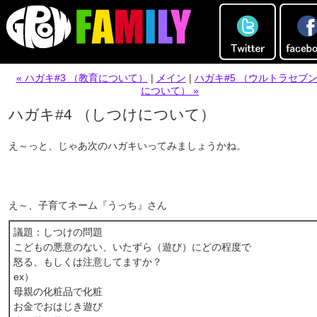
« ハガキ#3 （教育について）
|
メイン
|
ハガキ#5 （ウルトラセブン
について） »
ハガキ#4 （しつけについて）
え～っと、じゃあ次のハガキいってみましょうかね。
え～、子育てネーム『うっち』さん
議題：しつけの問題
こどもの悪意のない、いたずら（遊び）にどの程度で
怒る、もしくは注意してますか？
ex）
母親の化粧品で化粧
お金でおはじき遊び