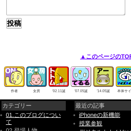
▲このページのTO
作者
女房
'02.11誕
'07.05誕
'14.05誕
本体サ
カテゴリー
最近の記事
01.このブログについ
iPhoneの新機能
て
授業参観
02.登場人物