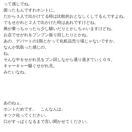
って感じでね。
困ったもんですわホントに。
だから３人で出かけてる時は比較的おとなしくしてるんですよね。
でもせがれと２人で出かけた時はあれですけどね。
興が乗っちゃったら少し騒いだりとかしちゃいますけどね。
お店でせがれをブンブン振り回したりとかね。
あの、デパートの1階とかって化粧品売り場じゃないですか。
なんか気取った感じの。
ね。
そんな中をせがれ兄をブン回しながら通り過ぎていくＯＮ。
キャーキャー騒ぐせがれ兄。
みたいなね。
あのねぇ。
ホントだめです。 こんなんは。
キツク叱ってください。
口がすっぱくなるまで言い聞かせてください。