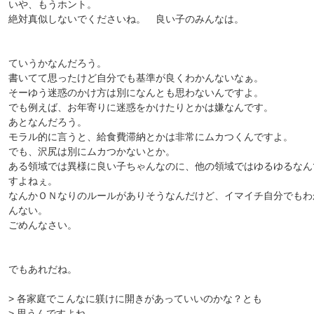
いや、もうホント。
絶対真似しないでくださいね。 良い子のみんなは。
ていうかなんだろう。
書いてて思ったけど自分でも基準が良くわかんないなぁ。
そーゆう迷惑のかけ方は別になんとも思わないんですよ。
でも例えば、お年寄りに迷惑をかけたりとかは嫌なんです。
あとなんだろう。
モラル的に言うと、給食費滞納とかは非常にムカつくんですよ。
でも、沢尻は別にムカつかないとか。
ある領域では異様に良い子ちゃんなのに、他の領域ではゆるゆるなん
すよねぇ。
なんかＯＮなりのルールがありそうなんだけど、イマイチ自分でもわ
んない。
ごめんなさい。
でもあれだね。
> 各家庭でこんなに躾けに開きがあっていいのかな？とも
> 思うんですよね。