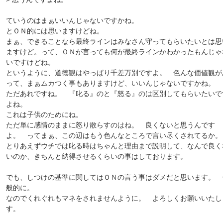
ていうのはまぁいいんじゃないですかね。
とＯＮ的には思いますけどね。
まぁ、できることなら最終ラインはみなさん守ってもらいたいとは思
ますけど。って、ＯＮが言っても何が最終ラインかわかったもんじゃ
いですけどね。
というように、道徳観はやっぱり千差万別ですよ。 色んな価値観が
って、まぁムカつく事もありますけど、いいんじゃないですかね。
ただあれですね。 『叱る』のと『怒る』のは区別してもらいたいで
よね。
これは子供のためにね。
ただ単に感情のままに怒り散らすのはね。 良くないと思うんです
よ。 ってまぁ、この辺はもう色んなところで言い尽くされてるか。
とりあえずウチでは叱る時はちゃんと理由まで説明して、なんで良く
いのか、きちんと納得させるくらいの事はしております。
でも、しつけの基準に関してはＯＮの言う事はダメだと思います。 
般的に。
なのでくれぐれもマネをされませんように。 よろしくお願いいたし
す。