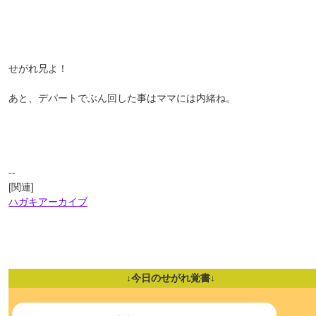
せがれ兄よ！
あと、デパートでぶん回した事はママには内緒ね。
--
[関連]
ハガキアーカイブ
↓今日のせがれ覚書↓