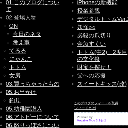
01.このブログについ
iPhoneの新機能
て
授業参観
02.登場人物
デジタルトトムVer.
ON
妖怪○○
今日のネタ
必殺の爪切り
考え事
金魚すくい
てるる
トトム(中2)、2度目
にゃんこ
の文化祭
トトム
財宝を探せ！
女房
父への応援
03.買っちゃったもの
スイートキッス(改)
05.お出かけ
釣り
このブログのフィードを取得
05.幼稚園潜入
[
フィードとは
]
06.アトピーについて
Powered by
Movable Type 3.2-ja-2
06.怒りっぽさについ