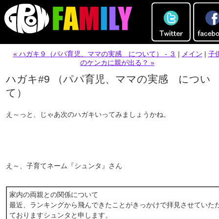
« ハガキ９（パパ育児、ママの実感 について） - ３
|
メイン
|
子
のケンカに親が出る？ »
ハガキ#9 （パパ育児、ママの実感 につい
て）
え～っと、じゃあ次のハガキいってみましょうかね。
え～、子育てネーム『シュンタ』さん
家内の両親との関係について
最近、ランキングから飛んできたことがきっかけで拝見させていた
ておりますシュンタと申します。