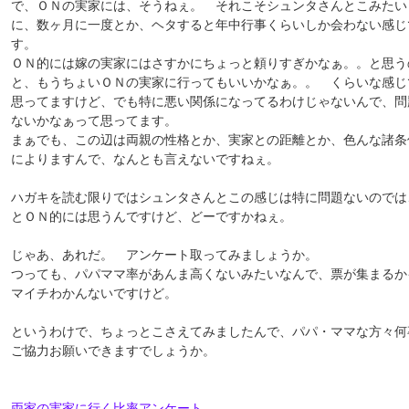
で、ＯＮの実家には、そうねぇ。 それこそシュンタさんとこみたい
に、数ヶ月に一度とか、ヘタすると年中行事くらいしか会わない感じ
す。
ＯＮ的には嫁の実家にはさすかにちょっと頼りすぎかなぁ。。と思う
と、もうちょいＯＮの実家に行ってもいいかなぁ。。 くらいな感じ
思ってますけど、でも特に悪い関係になってるわけじゃないんで、問
ないかなぁって思ってます。
まぁでも、この辺は両親の性格とか、実家との距離とか、色んな諸条
によりますんで、なんとも言えないですねぇ。
ハガキを読む限りではシュンタさんとこの感じは特に問題ないのでは
とＯＮ的には思うんですけど、どーですかねぇ。
じゃあ、あれだ。 アンケート取ってみましょうか。
つっても、パパママ率があんま高くないみたいなんで、票が集まるか
マイチわかんないですけど。
というわけで、ちょっとこさえてみましたんで、パパ・ママな方々何
ご協力お願いできますでしょうか。
両家の実家に行く比率アンケート