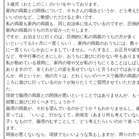
３歳児（おとこのこ）のパパをやっております。
家内の両親との関係について、ＯＮさんの場合というか、どう考え
いいのかなど、ご教授いただけると幸いです。
私の両親も家内の両親も、同じ自治体に住んでいるのですが、圧倒
家内の両親のうちの方が近かったりします。
ですが、お泊まりに行くのは、圧倒的に私の両親のうちの方が多く
いといっても1ヶ月に一度くらい）、家内の両親のおうちには、数ヶ
に一度くらいしかおじゃましていません。へたすると、お正月や誕
など、年中行事のときにしか、おうちに遊びに行かない年もありま
私が勤めている昼間に、家内の母や父が私のうちにくることはしば
ありますので、全くわがこの姿を見せていないと言うわけではあり
んが、何というか、他の方々は、どれくらいのペースで義理の両親
ころに遊びに行っているのか？が知りたくてご質問させていただき
た。
現状で義理の両親との関係が悪いということではありませんが、も
頻繁に遊びに行くべきでしょうか？
義理の両親が、それを望んでいるのかどうか？もわかりませんし、
至っては、「いいよ、行かなくて」的発言（あまり何も考えていな
子）なもので、義理のむすことして、どう考えたらいいのか？迷っ
ます。
関係が悪くないなら、現状でもいいような気もしますが、周りの方