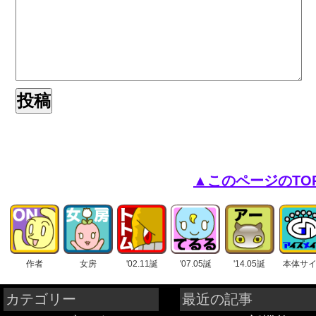
▲このページのTO
作者
女房
'02.11誕
'07.05誕
'14.05誕
本体サ
カテゴリー
最近の記事