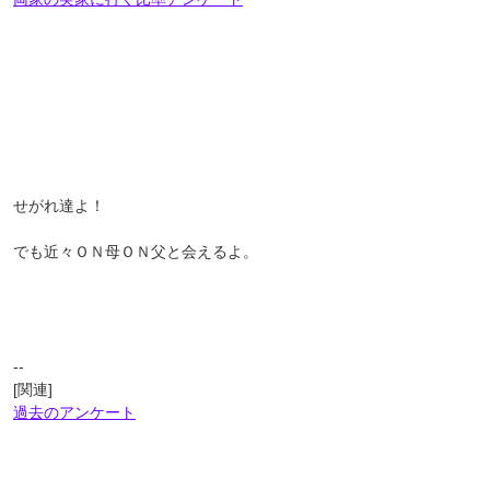
せがれ達よ！
でも近々ＯＮ母ＯＮ父と会えるよ。
--
[関連]
過去のアンケート