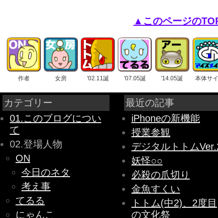
▲このページのTO
作者
女房
'02.11誕
'07.05誕
'14.05誕
本体サ
カテゴリー
最近の記事
01.このブログについ
iPhoneの新機能
て
授業参観
02.登場人物
デジタルトトムVer.
ON
妖怪○○
今日のネタ
必殺の爪切り
考え事
金魚すくい
てるる
トトム(中2)、2度目
にゃんこ
の文化祭