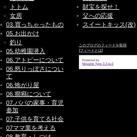
トトム
財宝を探せ！
女房
父への応援
03.買っちゃったもの
スイートキッス(改)
05.お出かけ
釣り
このブログのフィードを取得
05.幼稚園潜入
[
フィードとは
]
06.アトピーについて
Powered by
Movable Type 3.2-ja-2
06.怒りっぽさについ
て
06.怖がり屋
06.癇癪について
07.パパの家事・育児
参加
07.子供を育てる社会
07ママ業を考える
08.教育・しつけ