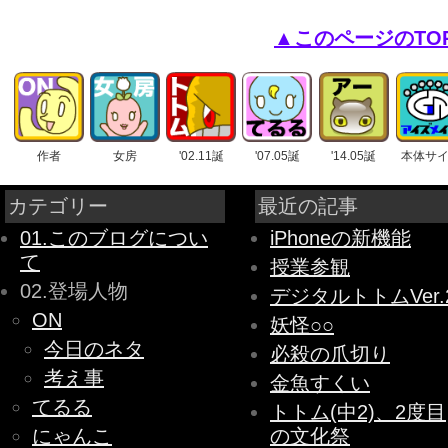
▲このページのTO
作者
女房
'02.11誕
'07.05誕
'14.05誕
本体サ
カテゴリー
最近の記事
01.このブログについ
iPhoneの新機能
て
授業参観
02.登場人物
デジタルトトムVer.
ON
妖怪○○
今日のネタ
必殺の爪切り
考え事
金魚すくい
てるる
トトム(中2)、2度目
にゃんこ
の文化祭