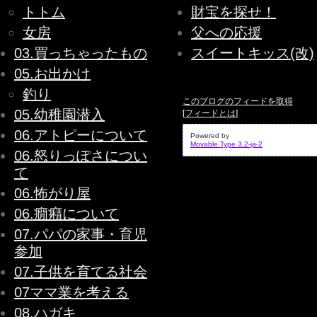
トトム
財宝を探せ！
女房
父への応援
03.買っちゃったもの
スイートキッス(改)
05.お出かけ
釣り
このブログのフィードを取得
05.幼稚園潜入
[
フィードとは
]
06.アトピーについて
Powered by
Movable Type 3.2-ja-2
06.怒りっぽさについ
て
06.怖がり屋
06.癇癪について
07.パパの家事・育児
参加
07.子供を育てる社会
07ママ業を考える
08.ハガキ