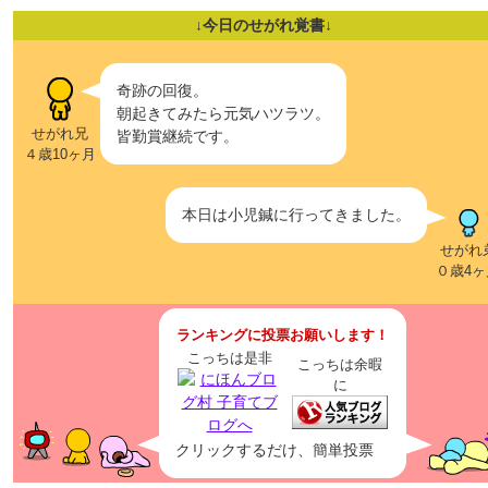
↓今日のせがれ覚書↓
奇跡の回復。
朝起きてみたら元気ハツラツ。
せがれ兄
皆勤賞継続です。
４歳10ヶ月
本日は小児鍼に行ってきました。
せがれ
０歳4ヶ
ランキングに投票お願いします！
こっちは是非
こっちは余暇
に
クリックするだけ、簡単投票