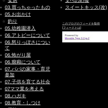
女房
父への応援
03.買っちゃったもの
スイートキッス(改)
05.お出かけ
釣り
このブログのフィードを取得
05.幼稚園潜入
[
フィードとは
]
06.アトピーについて
Powered by
Movable Type 3.2-ja-2
06.怒りっぽさについ
て
06.怖がり屋
06.癇癪について
07.パパの家事・育児
参加
07.子供を育てる社会
07ママ業を考える
08.ハガキ
08.教育・しつけ