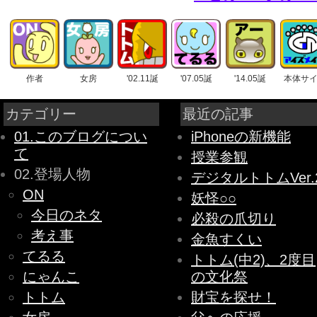
作者
女房
'02.11誕
'07.05誕
'14.05誕
本体サ
カテゴリー
最近の記事
01.このブログについ
iPhoneの新機能
て
授業参観
02.登場人物
デジタルトトムVer.
ON
妖怪○○
今日のネタ
必殺の爪切り
考え事
金魚すくい
てるる
トトム(中2)、2度目
にゃんこ
の文化祭
トトム
財宝を探せ！