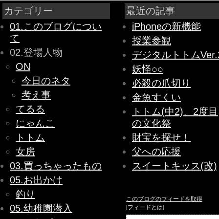
カテゴリー
最近の記事
01.このブログについ
iPhoneの新機能
て
授業参観
02.登場人物
デジタルトトムVer.
ON
妖怪○○
今日のネタ
必殺の爪切り
考え事
金魚すくい
てるる
トトム(中2)、2度目
にゃんこ
の文化祭
トトム
財宝を探せ！
女房
父への応援
03.買っちゃったもの
スイートキッス(改)
05.お出かけ
釣り
このブログのフィードを取得
05.幼稚園潜入
[
フィードとは
]