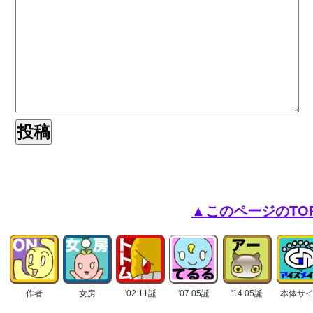
▲このページのTO
作者
女房
'02.11誕
'07.05誕
'14.05誕
本体サ