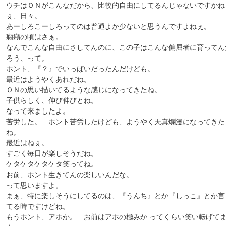
ウチはＯＮがこんなだから、比較的自由にしてるんじゃないですかね
ぇ、日々。
あーしろこーしろってのは普通よか少ないと思うんですよねぇ。
癇癪の頃はさぁ。
なんでこんな自由にさしてんのに、この子はこんな偏屈者に育ってん
ろう、って。
ホント、『？』でいっぱいだったんだけども。
最近はようやくあれだね。
ＯＮの思い描いてるような感じになってきたね。
子供らしく、伸び伸びとね。
なって来ましたよ。
苦労した。 ホント苦労したけども、ようやく天真爛漫になってきた
ね。
最近はねぇ。
すごく毎日が楽しそうだね。
ケタケタケタケタ笑ってね。
お前、ホント生きてんの楽しいんだな。
って思いますよ。
まぁ、特に楽しそうにしてるのは、『うんち』とか『しっこ』とか言
てる時ですけどね。
もうホント、アホか。 お前はアホの極みか ってくらい笑い転げて