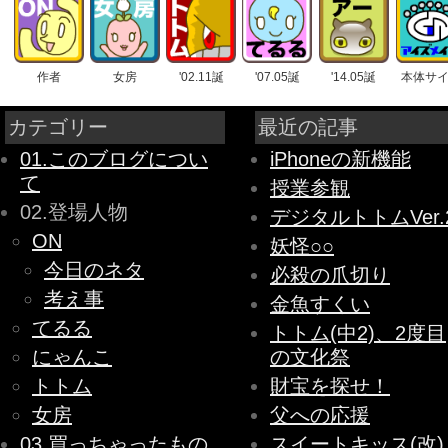
作者
女房
'02.11誕
'07.05誕
'14.05誕
本体サ
カテゴリー
最近の記事
01.このブログについ
iPhoneの新機能
て
授業参観
02.登場人物
デジタルトトムVer.
ON
妖怪○○
今日のネタ
必殺の爪切り
考え事
金魚すくい
てるる
トトム(中2)、2度目
にゃんこ
の文化祭
トトム
財宝を探せ！
女房
父への応援
03.買っちゃったもの
スイートキッス(改)