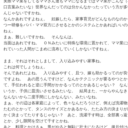
実際ママ業をしてるママさん達もママになるまではママ業がこんな（
口言葉みたいな）世界なんだってのは分かんなかったっていう方が多
んじゃないですかね。
なんかあれですよねぇ。 妊娠したら、家事育児がどんなものなのか
つー研修をパパ・ママ双方にさせるとかのシステムとかあればいいの
ねぇ。
まぁ、難しいですかね。 そんなんは。
当面はあれですね。 ＯＮみたいに特殊な環境に置かれて、ママ業に
れていった人間がこまめに流布していくしかないですねぇ。
まま、それはそれとしまして、入り込みやすい家事ね。
これは何でしょうねぇ。
そんであれだよね。 入り込みやすく、且つ、嫁も助かるってのが良
ですよね。 あの思うんですけど、なんかテクニックが要るやつとか
て、手伝われると逆に手間がかかるってのとかあるじゃない？ なん
いうか、子供に皿洗いさせるみたいな。 結局また、一からやんなき
なんないから二度手間にしかなんない、みたいなね。
まぁ、その辺は各家庭によって、色々なんだろうけど、例えば洗濯物
たむのとかって、タンスのサイズとかあるから、たたみ方の決まりが
かく決まってたりするじゃない？ あと、洗濯干す時は、全部裏っ返
とか、少し隙間を空けて干すとかね。
あと、料理とかはさぁ、男がやると無駄に壮大になるけど、後片付け