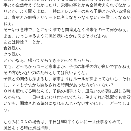
事とか全然考えてなかったり、栄養の事とかも全然考えられてなかっ
りとか、よく聞くよね。 特にアレルギーのある子供とかがいる場合
は、食材とか結構デリケートに考えなきゃなんないから難しくなるか
ねぇ。
そーゆう意味で、とにかく誰でも間違えなく出来るのって何かねぇ。
まぁ、おっしゃるように風呂洗いとかは良さそげだよね。
あとは掃除？ とか。
食器洗い。
クツ洗い。
とかかなぁ、帰ってからできるのって言ったら。
でも、どっちかっつーと家事よか、子供の相手の方が良いですかねぇ
その方が少ない力の配分としては良いような。
子供との関係も深まるし、家事よりはルールが決まってないし、それ
に、ママも子供から開放される時間があった方がいくない？
ＯＮも疲れてる時なんて、子供の相手より、皿洗いのが楽に感じる時
るからね。 一日中まとわり付かれてたら、例えそれが洗濯でも食器
いでも、開放される気分になれるんじゃないすかねぇ。 どーでしょ
う。
ちなみにＯＮの場合は、平日は5時半くらいに一旦仕事をやめて、
風呂をする時は風呂掃除。