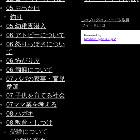
05.お出かけ
釣り
このブログのフィードを取得
05.幼稚園潜入
[
フィードとは
]
06.アトピーについて
Powered by
Movable Type 3.2-ja-2
06.怒りっぽさについ
て
06.怖がり屋
06.癇癪について
07.パパの家事・育児
参加
07.子供を育てる社会
07ママ業を考える
08.ハガキ
08.教育・しつけ
受験について