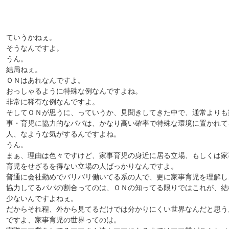
ていうかねぇ。
そうなんですよ。
うん。
結局ねぇ。
ＯＮはあれなんですよ。
おっしゃるように特殊な例なんですよね。
非常に稀有な例なんですよ。
そしてＯＮが思うに、っていうか、見聞きしてきた中で、通常よりも
事・育児に協力的なパパは、かなり高い確率で特殊な環境に置かれて
人、なような気がするんですよね。
うん。
まぁ、理由は色々ですけど、家事育児の身近に居る立場、もしくは家
育児をせざるを得ない立場の人ばっかりなんですよ。
普通に会社勤めでバリバリ働いてる系の人で、更に家事育児を理解し
協力してるパパの割合ってのは、ＯＮの知ってる限りではこれが、結
少ないんですよねぇ。
だからそれ程、外から見てるだけでは分かりにくい世界なんだと思う
ですよ、家事育児の世界ってのは。