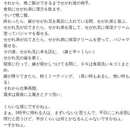
それから、晩ご飯ができるまでせがれ達の相手。
食前にせがれ弟に漢方を飲ます。
そいで晩ご飯。
終わったら、嫁がせがれ兄を風呂に入れている間、せがれ弟と遊ぶ。
せがれ兄が出てきたら、せがれ弟を渡して、せがれ兄に保湿クリーム
塗ってパジャマを着せる。
せがれ弟が出てきたら、せがれ弟に保湿クリームを塗って、パジャマ
着せる。
その後、せがれ兄に本を読む。（嫁と半々くらい）
せがれ兄の歯を磨く。
寝室に行って、嫁が寝かしつけてる間に、ＯＮは食器洗い＆ゴミまと
め。
嫁が降りてきたら、軽くミーティング。（長い時もあるし、無い時も
る）
それから仕事再開。
週末は最後に上履きとクツ洗い。
くらいな感じですかねぇ。
まぁ、5時半に帰れる人は、まずいないと思うんで、平日にこれ全部
理だと思うけど、半分くらいは何とかなるんじゃないですかねぇ。 
ーすかねぇ。