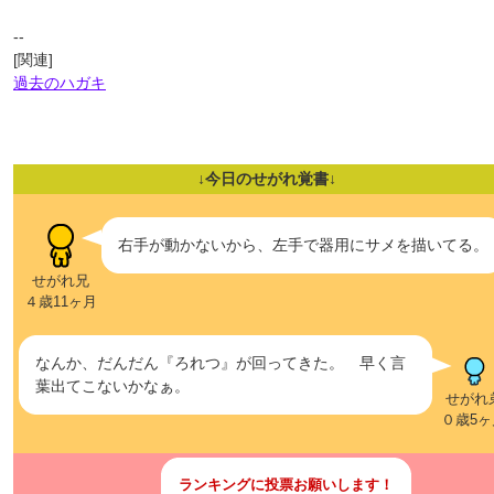
--
[関連]
過去のハガキ
↓今日のせがれ覚書↓
右手が動かないから、左手で器用にサメを描いてる。
せがれ兄
４歳11ヶ月
なんか、だんだん『ろれつ』が回ってきた。 早く言
葉出てこないかなぁ。
せがれ
０歳5ヶ
ランキングに投票お願いします！