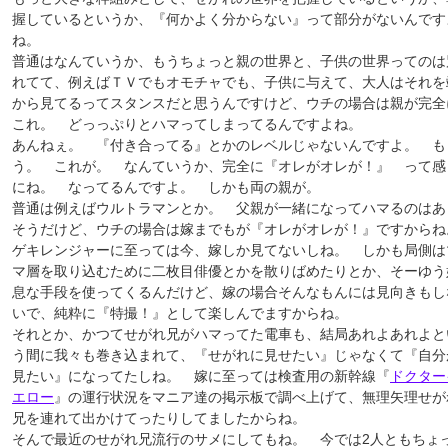
握しているというか、『何かよく分からない』って部分がないんです
ね。
普通はなんていうか、もうちょっと親の世界と、子供の世界ってのは
れてて、例えばＴＶでもオモチャでも、子供に与えて、大人はそれを
から見てるってスタンスだと思うんですけど、ウチの場合は親が完全
これ。 どっっぷりとハマってしまってるんですよね。
あんねぇ。 『付き合ってる』とかのレベルじゃないんですよ。 も
う。 これが。 なんていうか、完全に『オレがオレが！』 って感
にね。 なってるんですよ。 しかも両の親が。
普通は例えばウルトラマンとか。 父親が一緒になってハマるのはあ
そうだけど、ウチの場合は嫁までもが『オレがオレが！』ですからね
ゲキレンジャーに至っては今、嫁しか見てないしね。 しかも局側は
マ層を取り込むために二枚目俳優とかを散りばめたりとか、そーゆう
息な手段を使ってくるんだけど、嫁の場合そんなもんには見向きもし
いで、純粋に『特撮！』として楽しんでますからね。
それとか、かつてせがれ兄がハマってた電車も、結局あれよあれよと
う間に我々も巻き込まれて、『せがれに見せたい』じゃなくて『自分
見たい』になってたしね。 嫁に至っては検査用の新幹線『
ドクター
エロー
』の運行状況をマニア達の掲示板で調べ上げて、無理矢理せが
兄を連れて出かけてったりしてましたからね。
そんで最近のせがれ兄流行のサメにしてもね。 今では2人ともちょ