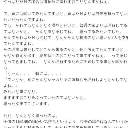
やっぱりＯＮの場合も御多分に漏れずおごりなんすかねぇ。
で、嫁にも聞いてみたんですけど、嫁はＯＮよりは自信を持ってない
たいだったんですよね。
でも、それでもなんとなく漠然とだけど、普通の家よりは理解してる
ではないかと。 そんな風な感じでね。 思ってるみたいでした。
そんでそれはＯＮも同じで、なんかそんな根拠のない思いが2人を支
てたんですよね。
その理由は果たしてどこから来るのかと、色々考えてたんですけど、
かなか答えが出ず、結局我々のおごりって事ですかねぇ。 って感じ
なってきましてね。 なんか理解するために実践してる事とか聞かれ
も、
『う～ん。。。 特には。。。』
『ていうか、別にそんなシャカリキに気持ちを理解しようとかしてな
よね。』
みたいな事になり。
ますますおごり高ぶっていたのではないかと。
思った次第でございます。
ただ、なんとなく思ったのは。
子供の1個1個の細かい気持ちというより、ウチの場合はなんていう
もっと大きな枠組みとして、せがれの世界を把握しているというか、