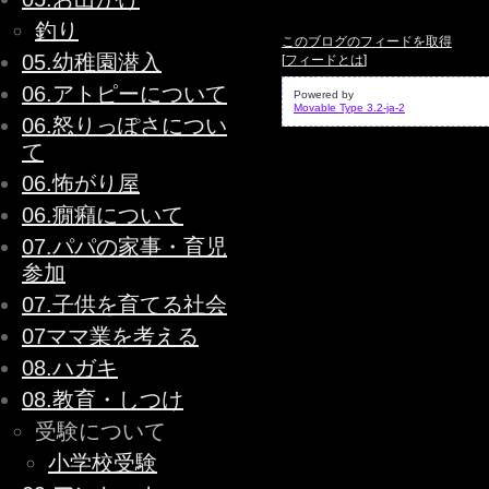
釣り
このブログのフィードを取得
05.幼稚園潜入
[
フィードとは
]
06.アトピーについて
Powered by
Movable Type 3.2-ja-2
06.怒りっぽさについ
て
06.怖がり屋
06.癇癪について
07.パパの家事・育児
参加
07.子供を育てる社会
07ママ業を考える
08.ハガキ
08.教育・しつけ
受験について
小学校受験