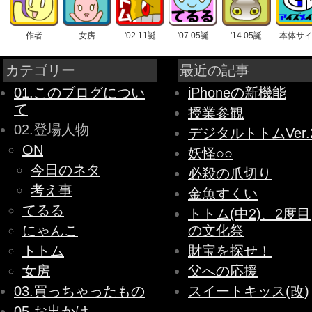
作者
女房
'02.11誕
'07.05誕
'14.05誕
本体サ
カテゴリー
最近の記事
01.このブログについ
iPhoneの新機能
て
授業参観
02.登場人物
デジタルトトムVer.
ON
妖怪○○
今日のネタ
必殺の爪切り
考え事
金魚すくい
てるる
トトム(中2)、2度目
にゃんこ
の文化祭
トトム
財宝を探せ！
女房
父への応援
03.買っちゃったもの
スイートキッス(改)
05.お出かけ