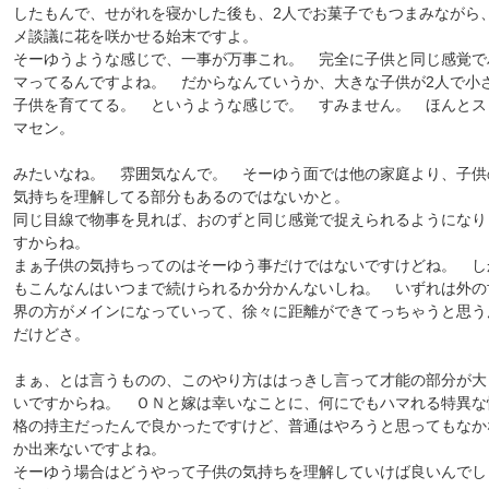
したもんで、せがれを寝かした後も、2人でお菓子でもつまみながら
メ談議に花を咲かせる始末ですよ。
そーゆうような感じで、一事が万事これ。 完全に子供と同じ感覚で
マってるんですよね。 だからなんていうか、大きな子供が2人で小
子供を育ててる。 というような感じで。 すみません。 ほんとス
マセン。
みたいなね。 雰囲気なんで。 そーゆう面では他の家庭より、子供
気持ちを理解してる部分もあるのではないかと。
同じ目線で物事を見れば、おのずと同じ感覚で捉えられるようになり
すからね。
まぁ子供の気持ちってのはそーゆう事だけではないですけどね。 し
もこんなんはいつまで続けられるか分かんないしね。 いずれは外の
界の方がメインになっていって、徐々に距離ができてっちゃうと思う
だけどさ。
まぁ、とは言うものの、このやり方ははっきし言って才能の部分が大
いですからね。 ＯＮと嫁は幸いなことに、何にでもハマれる特異な
格の持主だったんで良かったですけど、普通はやろうと思ってもなか
か出来ないですよね。
そーゆう場合はどうやって子供の気持ちを理解していけば良いんでし