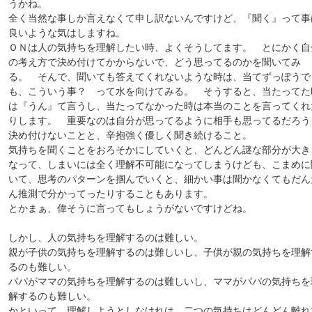
うかね。
全く当然な事しか言えなくて申し訳ないんですけど、『聞く』って事
良いような気はしますね。
ＯＮは人の気持ちを理解したい時、よくそうしてます。 とにかく自
の考え方で決め付けてかからないで、どう思ってるのかを聞いてみ
る。 そんで、聞いても答えてくれないような時は、当てずっぽうで
も、こういう事？ って水を向けてみる。 そうすると、当たってた
は『うん』て言うし、当たってなかった時は本当のことを言ってくれ
りします。 重要なのは自分が思ってるように相手も思ってるだろう
決め付けないことと、辛抱強く優しく聞き続けること。
気持ちを聞くことをおろそかにしていくと、どんどん謎な部分が大き
なって、しまいには全く理解不可能になってしまうけども、こまめに
いて、思考のパターンを掴んでいくと、細かい事は聞かなくてもだん
ん推測で分かってったりすることもあります。
とかまぁ、偉そうに言ってもしょうがないですけどね。
しかし、人の気持ちを理解するのは難しい。
親が子供の気持ちを理解するのは難しいし、子供が親の気持ちを理解
るのも難しい。
パパがママの気持ちを理解するのは難しいし、ママがパパの気持ちを
解するのも難しい。
かといって、理解しようとしなけれは、二つの気持ちはどんどん離れ