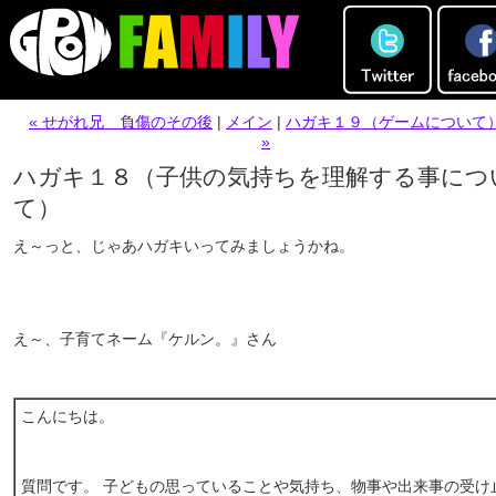
« せがれ兄 負傷のその後
|
メイン
|
ハガキ１９（ゲームについて
»
ハガキ１８（子供の気持ちを理解する事につ
て）
え～っと、じゃあハガキいってみましょうかね。
え～、子育てネーム『ケルン。』さん
こんにちは。
質問です。 子どもの思っていることや気持ち、物事や出来事の受け