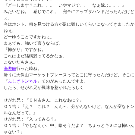
『どーします？これ。。。 いやマジで。。 なぁ嫁よ。。。』
みたいなね。 感じでこれ。 完全にアップザハンドだったんだけど
ぇ。
今はホント、粗を見つける方が逆に難しいくらいになってきましたか
ねぇ。
どーゆうことですかねぇ。
まぁでも、強いて言うならば。
『怖がり』ですかね。
これはまだ結構残ってるかなぁ。
こないだもさぁ。
海遊館
行った時ね。
帰りに天保山マーケットプレースってとこに寄ったんだけど、そこに
『
ふしぎトンネル
』てのがあったんですよ。
したら、せがれ兄が興味を惹かれたらしく
せがれ兄：『ＯＮ吉さん、これなあに？』
ＯＮ吉：『え？ これ？ んん～、分かんないけど、なんか変なトン
ルなんだって。』
せがれ兄：『入ってみる？』
ＯＮ吉：『でもなんか、中、暗そうだよ？ ちょっとキミには怖いん
ゃない？』