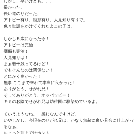
しかし、早いけども。。。
長かった。
長い道のりだった。
アトピー有り、癇癪有り、人見知り有りで。
色々世話をかけてくれたよこの子は。
しかし５歳になった今！
アトピーは完治！
癇癪も完治！
人見知りは！
まぁ若干残ってるけど！
でもそんなのは関係ない！
とにかく良かった！
無事 ここまで来れて本当に良かった！
ありがとう、せがれ兄！
そしてありがとう、オッパッピー！
キミのお陰でせがれ兄は幼稚園に馴染めているよ。
ていうようなね。 感じなんですけど。
いやしかし、今現在のせがれ兄は、かなり無敵に良い具合に仕上がっ
るなぁ。
ちょっと前まではホント、