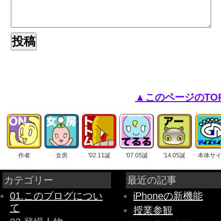
▲このページのTO
作者
女房
'02.11誕
'07.05誕
'14.05誕
本体サ
カテゴリー
最近の記事
01.このブログについ
iPhoneの新機能
て
授業参観