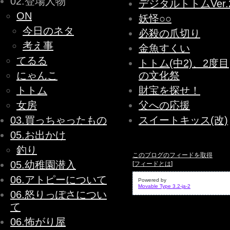
02.登場人物
デジタルトトムVer.
ON
妖怪○○
今日のネタ
必殺の爪切り
考え事
金魚すくい
てるる
トトム(中2)、2度目
にゃんこ
の文化祭
トトム
財宝を探せ！
女房
父への応援
03.買っちゃったもの
スイートキッス(改)
05.お出かけ
釣り
このブログのフィードを取得
05.幼稚園潜入
[
フィードとは
]
06.アトピーについて
Powered by
Movable Type 3.2-ja-2
06.怒りっぽさについ
て
06.怖がり屋