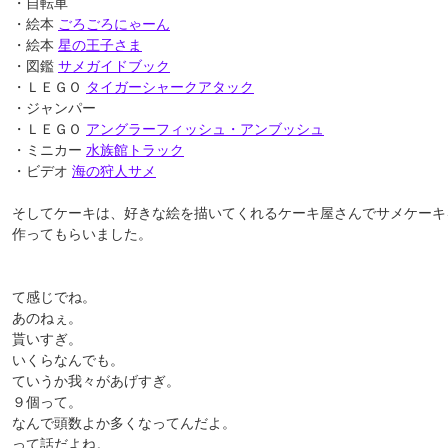
・自転車
・絵本
ごろごろにゃーん
・絵本
星の王子さま
・図鑑
サメガイドブック
・ＬＥＧＯ
タイガーシャークアタック
・ジャンパー
・ＬＥＧＯ
アングラーフィッシュ・アンブッシュ
・ミニカー
水族館トラック
・ビデオ
海の狩人サメ
そしてケーキは、好きな絵を描いてくれるケーキ屋さんでサメケーキ
作ってもらいました。
て感じでね。
あのねぇ。
貰いすぎ。
いくらなんでも。
ていうか我々があげすぎ。
９個って。
なんで頭数よか多くなってんだよ。
って話だよね。