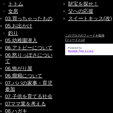
トトム
財宝を探せ！
女房
父への応援
03.買っちゃったもの
スイートキッス(改)
05.お出かけ
釣り
このブログのフィードを取得
05.幼稚園潜入
[
フィードとは
]
06.アトピーについて
Powered by
Movable Type 3.2-ja-2
06.怒りっぽさについ
て
06.怖がり屋
06.癇癪について
07.パパの家事・育児
参加
07.子供を育てる社会
07ママ業を考える
08.ハガキ