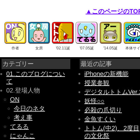
▲このページのTO
作者
女房
'02.11誕
'07.05誕
'14.05誕
本体サ
カテゴリー
最近の記事
01.このブログについ
iPhoneの新機能
て
授業参観
02.登場人物
デジタルトトムVer.
ON
妖怪○○
今日のネタ
必殺の爪切り
考え事
金魚すくい
てるる
トトム(中2)、2度目
にゃんこ
の文化祭