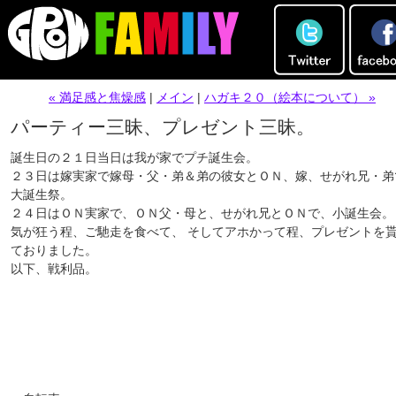
« 満足感と焦燥感
|
メイン
|
ハガキ２０（絵本について） »
パーティー三昧、プレゼント三昧。
誕生日の２１日当日は我が家でプチ誕生会。
２３日は嫁実家で嫁母・父・弟＆弟の彼女とＯＮ、嫁、せがれ兄・弟
大誕生祭。
２４日はＯＮ実家で、ＯＮ父・母と、せがれ兄とＯＮで、小誕生会。
気が狂う程、ご馳走を食べて、 そしてアホかって程、プレゼントを
ておりました。
以下、戦利品。