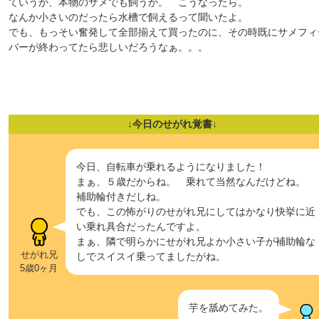
ていうか、本物のサメでも飼うか。 こうなったら。
なんか小さいのだったら水槽で飼えるって聞いたよ。
でも、もっそい奮発して全部揃えて買ったのに、その時既にサメフィ
バーが終わってたら悲しいだろうなぁ。。。
↓今日のせがれ覚書↓
今日、自転車が乗れるようになりました！
まぁ、５歳だからね。 乗れて当然なんだけどね。
補助輪付きだしね。
でも、この怖がりのせがれ兄にしてはかなり快挙に近
い乗れ具合だったんですよ。
まぁ、隣で明らかにせがれ兄よか小さい子が補助輪な
せがれ兄
しでスイスイ乗ってましたがね。
5歳0ヶ月
芋を舐めてみた。