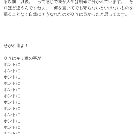
る以前、以後。 って感じで我が人生は明確に分かれています。 そ
ロほど違うんですねぇ。 何を置いてでも守らないといけないものを
張ることなく自然にそうなれたのがＯＮは良かったと思ってます。 
せがれ達よ！
ＯＮはキミ達の事が
ホントに
ホントに
ホントに
ホントに
ホントに
ホントに
ホントに
ホントに
ホントに
ホントに
ホントに
ホントに