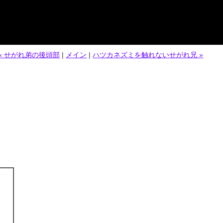
« せがれ弟の後頭部
|
メイン
|
ハツカネズミを触れないせがれ兄 »