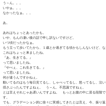
う～ん。。。
いやぁ。。。
なかったなぁ。。。
あ。
あれはちょっとあったかも。
いや、もんの凄い後の話で申し訳ないですけど。
いつ頃だったかなぁ。
もう立って歩いてたから、１歳とか過ぎてる頃かもしんないけど、な
これはちょっと来ましたね。
『あ、生きてる。』
って思いましたね。
『やべぇ、これ生きてる。』
って思いましたね。
何が違うんですかねぇ。
動いてるのはもう毎日見てるし、しゃべってるし、怒ってるし、泣い
揺さぶったんですよねぇ。 う～ん、不思議ですねぇ。
とは言えそれじゃあ遅いんですよね。 もっとお腹の中に居る段階で
す。
でも、グラデーション的に徐々に実感してきたとは言え、今、振り返