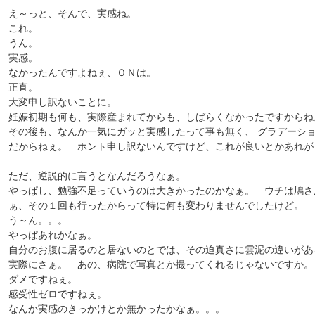
え～っと、そんで、実感ね。
これ。
うん。
実感。
なかったんですよねぇ、ＯＮは。
正直。
大変申し訳ないことに。
妊娠初期も何も、実際産まれてからも、しばらくなかったですからね
その後も、なんか一気にガッと実感したって事も無く、 グラデーシ
だからねぇ。 ホント申し訳ないんですけど、これが良いとかあれが
ただ、逆説的に言うとなんだろうなぁ。
やっぱし、勉強不足っていうのは大きかったのかなぁ。 ウチは鳩さ
ぁ、その１回も行ったからって特に何も変わりませんでしたけど。
う～ん。。。
やっぱあれかなぁ。
自分のお腹に居るのと居ないのとでは、その迫真さに雲泥の違いがあ
実際にさぁ。 あの、病院で写真とか撮ってくれるじゃないですか。
ダメですねぇ。
感受性ゼロですねぇ。
なんか実感のきっかけとか無かったかなぁ。。。