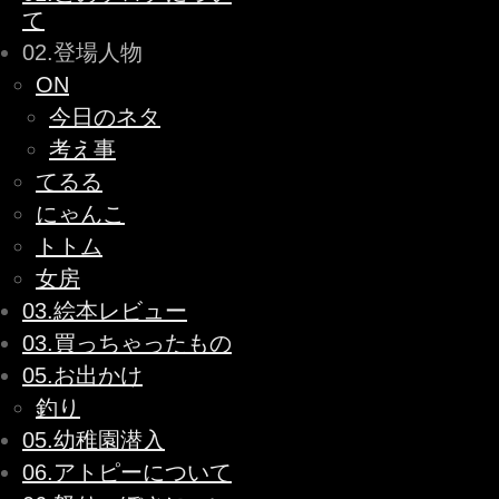
て
02.登場人物
ON
今日のネタ
考え事
てるる
にゃんこ
トトム
女房
03.絵本レビュー
03.買っちゃったもの
05.お出かけ
釣り
05.幼稚園潜入
06.アトピーについて