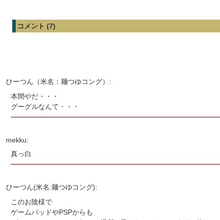
コメント (7)
ひーつん（米名：麺つゆコング）:
本間やだ・・・
グーグルなんて・・・
mekku:
真っ白
ひーつん(米名:麺つゆコング):
このお陰様で
ゲームパッドやPSPからも