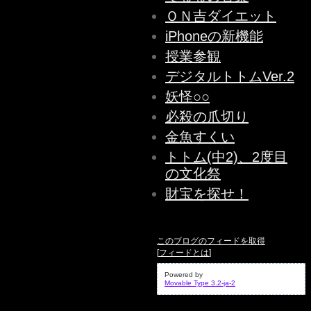
ＯＮ吉ダイエット
iPhoneの新機能
授業参観
デジタルトトムVer.2
妖怪○○
必殺の爪切り
金魚すくい
トトム(中2)、2度目
の文化祭
財宝を探せ！
このブログのフィードを取得
[
フィードとは
]
Powered by
Movable Type 3.2-ja-2