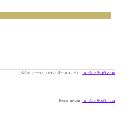
投稿者: ひーつん（米名：麺つゆコング） |
2015年08月04日 20:15
投稿者: mekku |
2015年08月05日 13:44