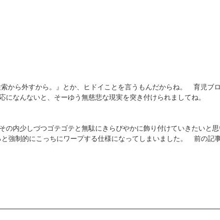
は検索から外すから。』とか、ヒドイことを言うもんだからね。 育児ブ
応になんないと、そーゆう無慈悲な現実を突き付けられましてね。
その内少しづつゴテゴテと無駄にきらびやかに飾り付けていきたいと思
ると強制的にこっちにワープする仕様になってしまいました。 前の記事