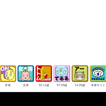
作者
女房
'02.11誕
'07.05誕
'14.05誕
本体サイト