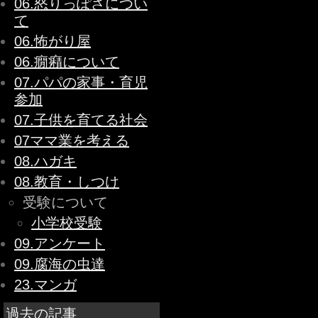
06.怒りっぽさについ
て
06.怖がり屋
06.癇癪について
07.パパの家事・育児
参加
07.子供を育てる社会
07ママ業を考える
08.ハガキ
08.教育・しつけ
受験について
小学校受験
09.アンケート
09.腐海の虫達
23.マンガ
過去の記事