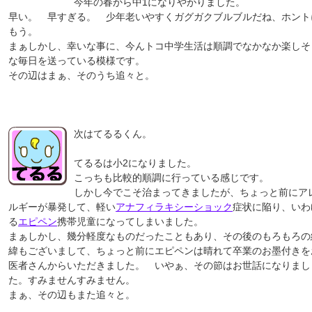
今年の春から中1になりやがりました。
早い。 早すぎる。 少年老いやすくガグガクブルブルだね、ホント
もう。
まぁしかし、幸いな事に、今んトコ中学生活は順調でなかなか楽しそ
な毎日を送っている模様です。
その辺はまぁ、そのうち追々と。
次はてるるくん。
てるるは小2になりました。
こっちも比較的順調に行っている感じです。
しかし今でこそ治まってきましたが、ちょっと前にア
ルギーが暴発して、軽い
アナフィラキシーショック
症状に陥り、いわ
る
エピペン
携帯児童になってしまいました。
まぁしかし、幾分軽度なものだったこともあり、その後のもろもろの
緯もございまして、ちょっと前にエピペンは晴れて卒業のお墨付きを
医者さんからいただきました。 いやぁ、その節はお世話になりまし
た。すみませんすみません。
まぁ、その辺もまた追々と。