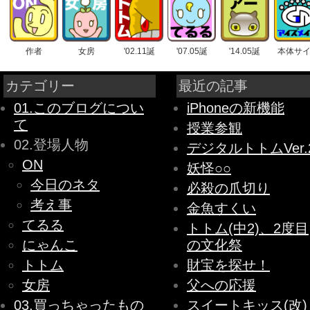
作者
女房
'02.11誕
'07.05誕
'14.05誕
本体サ
カテゴリー
最近の記事
01.このブログについ
iPhoneの新機能
て
授業参観
02.登場人物
デジタルトトムVer.
ON
妖怪○○
今日のネタ
必殺の爪切り
考え事
金魚すくい
てるる
トトム(中2)、2度目
にゃんこ
の文化祭
トトム
財宝を探せ！
女房
父への応援
03.買っちゃったもの
スイートキッス(改)