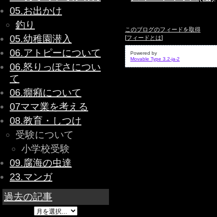
05.お出かけ
釣り
このブログのフィードを取得
05.幼稚園潜入
[
フィードとは
]
06.アトピーについて
Powered by
Movable Type 3.2-ja-2
06.怒りっぽさについ
て
06.癇癪について
07ママ業を考える
08.教育・しつけ
受験について
小学校受験
09.腐海の虫達
23.マンガ
過去の記事