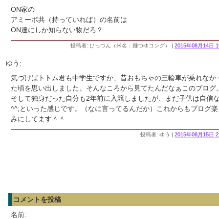
ON家の
アミーボ共（持っていれば）の名前は
ON達にしか知らない物だろ？
投稿者: ひっつん（米名：麺つゆコング） |
2015年08月14日 1
ゆう:
気づけばトトム君も中学生ですか、昔おもちゃの三輪車が乗れなか
た頃を思い出しました。そんなころから見てたんだなぁこのブログ
そして独身だった自分も2年前に入籍しましたが、まだ子供は自信
^^;といった感じです。（なに言ってるんだか）これからもブログ楽
みにしてます＾＾
投稿者: ゆう |
2015年08月15日 2
コメントを投稿
名前: