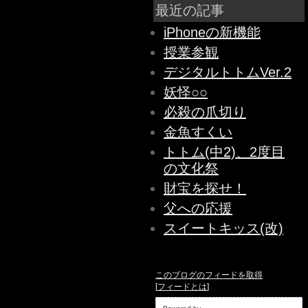
最近の記事
iPhoneの新機能
授業参観
デジタルトトムVer.2
妖怪○○
必殺の爪切り
金魚すくい
トトム(中2)、2度目
の文化祭
財宝を探せ！
父への応援
スイートキッス(改)
このブログのフィードを取得
[
フィードとは
]