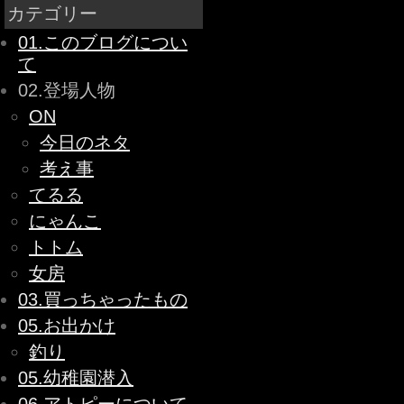
カテゴリー
01.このブログについ
て
02.登場人物
ON
今日のネタ
考え事
てるる
にゃんこ
トトム
女房
03.買っちゃったもの
05.お出かけ
釣り
05.幼稚園潜入