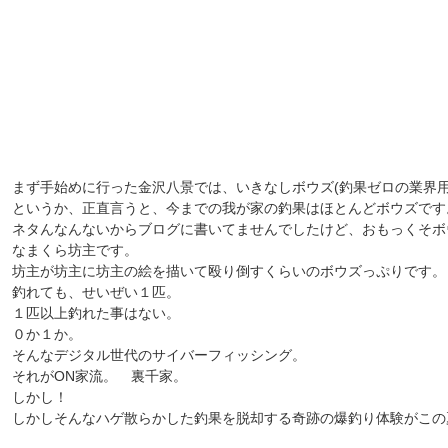
まず手始めに行った金沢八景では、いきなしボウズ(釣果ゼロの業界用
というか、正直言うと、今までの我が家の釣果はほとんどボウズです
ネタんなんないからブログに書いてませんでしたけど、おもっくそボ
なまくら坊主です。
坊主が坊主に坊主の絵を描いて殴り倒すくらいのボウズっぷりです。
釣れても、せいぜい１匹。
１匹以上釣れた事はない。
０か１か。
そんなデジタル世代のサイバーフィッシング。
それがON家流。 裏千家。
しかし！
しかしそんなハゲ散らかした釣果を脱却する奇跡の爆釣り体験がこの