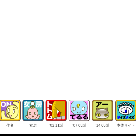
作者
女房
'02.11誕
'07.05誕
'14.05誕
本体サイト