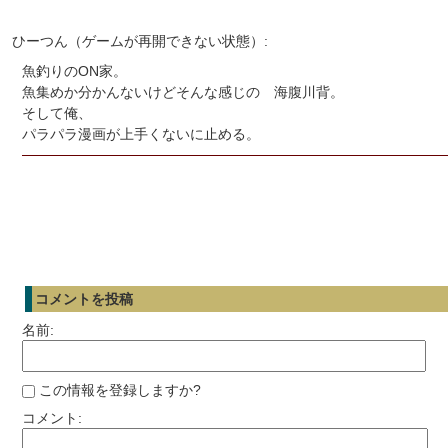
ひーつん（ゲームが再開できない状態）:
魚釣りのON家。
魚集めか分かんないけどそんな感じの 海腹川背。
そして俺、
パラパラ漫画が上手くないに止める。
コメントを投稿
名前:
この情報を登録しますか?
コメント: