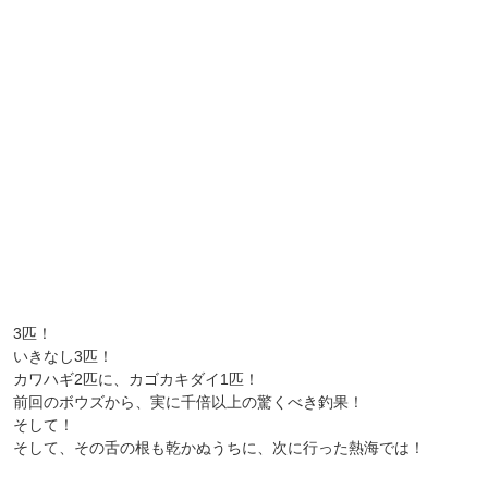
3匹！
いきなし3匹！
カワハギ2匹に、カゴカキダイ1匹！
前回のボウズから、実に千倍以上の驚くべき釣果！
そして！
そして、その舌の根も乾かぬうちに、次に行った熱海では！