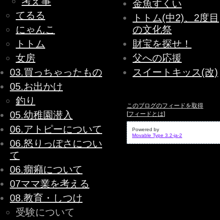
考え事
金魚すくい
てるる
トトム(中2)、2度目
にゃんこ
の文化祭
トトム
財宝を探せ！
女房
父への応援
03.買っちゃったもの
スイートキッス(改)
05.お出かけ
釣り
このブログのフィードを取得
05.幼稚園潜入
[
フィードとは
]
06.アトピーについて
Powered by
Movable Type 3.2-ja-2
06.怒りっぽさについ
て
06.癇癪について
07ママ業を考える
08.教育・しつけ
受験について