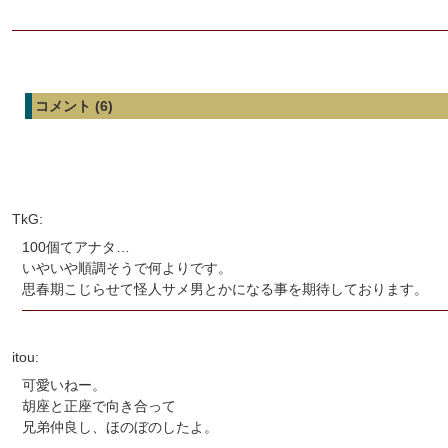
コメント (6)
TkG:
100個てアナタ…
いやいや順調そうで何よりです。
思春期こじらせて怪人サメ男とかになる事を期待しております。
itou:
可愛いねー。
胡座と正座で向き合って
兄弟仲良し、ほのぼのしたよ。