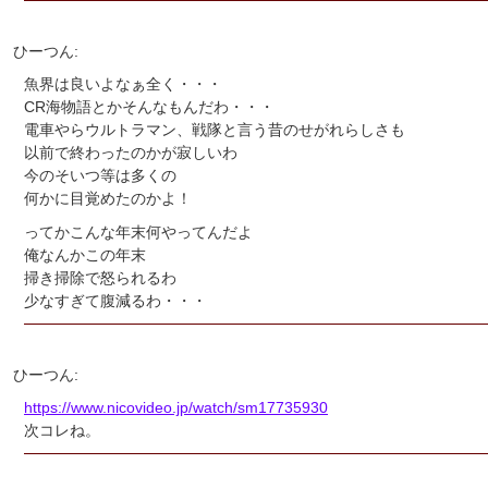
ひーつん:
魚界は良いよなぁ全く・・・
CR海物語とかそんなもんだわ・・・
電車やらウルトラマン、戦隊と言う昔のせがれらしさも
以前で終わったのかが寂しいわ
今のそいつ等は多くの
何かに目覚めたのかよ！
ってかこんな年末何やってんだよ
俺なんかこの年末
掃き掃除で怒られるわ
少なすぎて腹減るわ・・・
ひーつん:
https://www.nicovideo.jp/watch/sm17735930
次コレね。