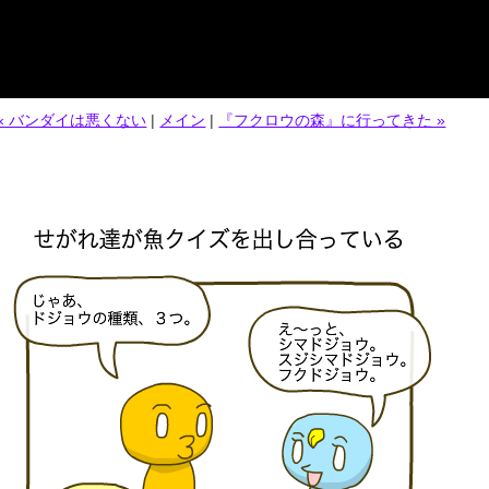
« バンダイは悪くない
|
メイン
|
『フクロウの森』に行ってきた »