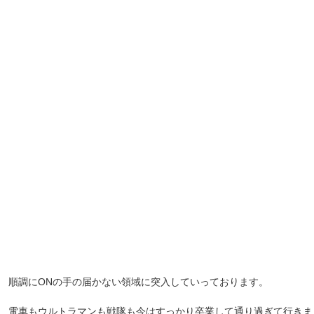
順調にONの手の届かない領域に突入していっております。
電車もウルトラマンも戦隊も今はすっかり卒業して通り過ぎて行きま