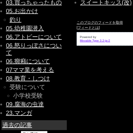
03.買っちゃったもの
スイートキッス(改)
05.お出かけ
釣り
このブログのフィードを取得
05.幼稚園潜入
[
フィードとは
]
06.アトピーについて
Powered by
Movable Type 3.2-ja-2
06.怒りっぽさについ
て
06.癇癪について
07ママ業を考える
08.教育・しつけ
受験について
小学校受験
09.腐海の虫達
23.マンガ
過去の記事