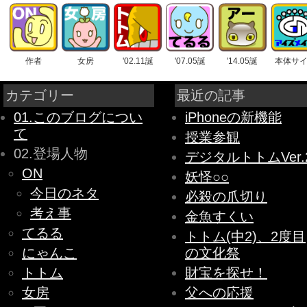
作者
女房
'02.11誕
'07.05誕
'14.05誕
本体サ
カテゴリー
最近の記事
01.このブログについ
iPhoneの新機能
て
授業参観
02.登場人物
デジタルトトムVer.
ON
妖怪○○
今日のネタ
必殺の爪切り
考え事
金魚すくい
てるる
トトム(中2)、2度目
にゃんこ
の文化祭
トトム
財宝を探せ！
女房
父への応援