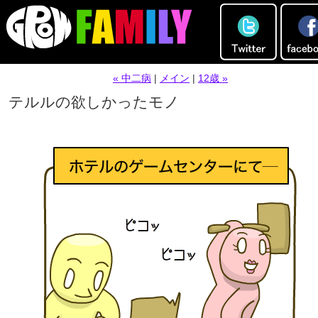
« 中二病
|
メイン
|
12歳 »
テルルの欲しかったモノ