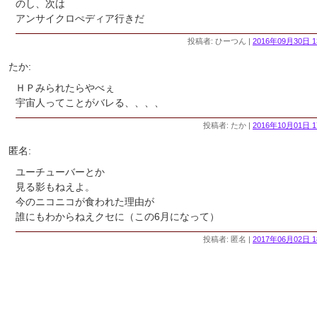
のし、次は
アンサイクロぺディア行きだ
投稿者: ひーつん |
2016年09月30日 1
たか:
ＨＰみられたらやべぇ
宇宙人ってことがバレる、、、、
投稿者: たか |
2016年10月01日 1
匿名:
ユーチューバーとか
見る影もねえよ。
今のニコニコが食われた理由が
誰にもわからねえクセに（この6月になって）
投稿者: 匿名 |
2017年06月02日 1