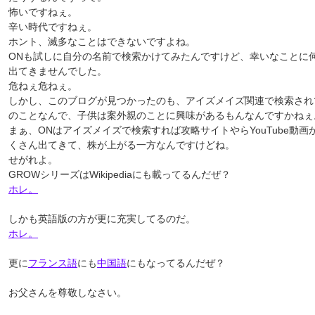
怖いですねぇ。
辛い時代ですねぇ。
ホント、滅多なことはできないですよね。
ONも試しに自分の名前で検索かけてみたんですけど、幸いなことに
出てきませんでした。
危ねぇ危ねぇ。
しかし、このブログが見つかったのも、アイズメイズ関連で検索され
のことなんで、子供は案外親のことに興味があるもんなんですかねぇ
まぁ、ONはアイズメイズで検索すれば攻略サイトやらYouTube動画
くさん出てきて、株が上がる一方なんですけどね。
せがれよ。
GROWシリーズはWikipediaにも載ってるんだぜ？
ホレ。
しかも英語版の方が更に充実してるのだ。
ホレ。
更に
フランス語
にも
中国語
にもなってるんだぜ？
お父さんを尊敬しなさい。