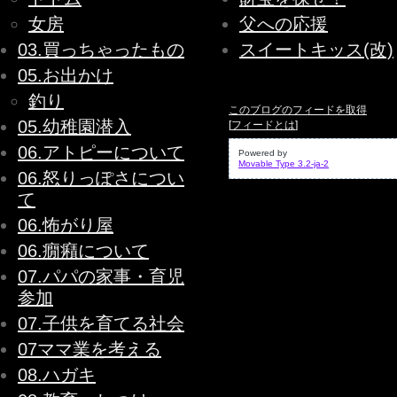
女房
父への応援
03.買っちゃったもの
スイートキッス(改)
05.お出かけ
釣り
このブログのフィードを取得
05.幼稚園潜入
[
フィードとは
]
06.アトピーについて
Powered by
Movable Type 3.2-ja-2
06.怒りっぽさについ
て
06.怖がり屋
06.癇癪について
07.パパの家事・育児
参加
07.子供を育てる社会
07ママ業を考える
08.ハガキ