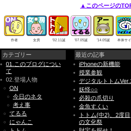
▲このページのTO
作者
女房
'02.11誕
'07.05誕
'14.05誕
本体サ
カテゴリー
最近の記事
01.このブログについ
iPhoneの新機能
て
授業参観
02.登場人物
デジタルトトムVer.
ON
妖怪○○
今日のネタ
必殺の爪切り
考え事
金魚すくい
てるる
トトム(中2)、2度目
にゃんこ
の文化祭
トトム
財宝を探せ！