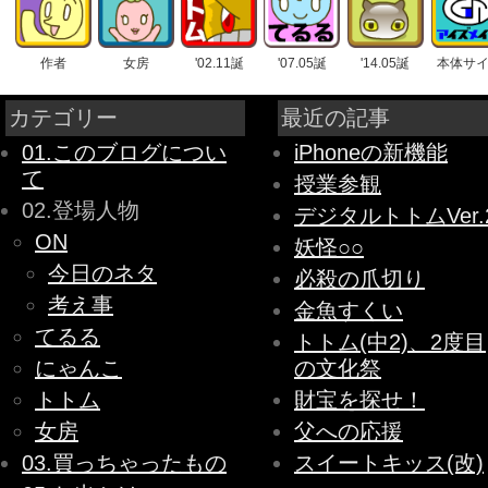
作者
女房
'02.11誕
'07.05誕
'14.05誕
本体サ
カテゴリー
最近の記事
01.このブログについ
iPhoneの新機能
て
授業参観
02.登場人物
デジタルトトムVer.
ON
妖怪○○
今日のネタ
必殺の爪切り
考え事
金魚すくい
てるる
トトム(中2)、2度目
にゃんこ
の文化祭
トトム
財宝を探せ！
女房
父への応援
03.買っちゃったもの
スイートキッス(改)