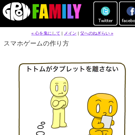
« 心を鬼にして
|
メイン
|
父へのねぎらい »
スマホゲームの作り方