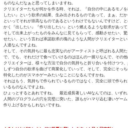
ものなんだなぁと思ってしまいますね。
クリエイターたちが何かを作る時、それは、『自分の中にあるモノを
したい』という欲求の結果、生み出されるものであって、まぁ、だか
といってそれが崇高なものであるというわけでもないんですけど、と
かく『出したい』『作り出したい』という燃えるような欲求があって
そして出来上がったものをみんなに見てもらって、感動させたい、驚
せたい、という言わば承認欲求の塊のような人間がクリエイターとい
人達なんですよね。
そして、その気持ちに最も忠実なのがアーティストと呼ばれる人間た
で、でも、それだけで食べていけるのはほんの一握りなんで、その他
クリエイターは、様々な方法で自分の気持ちと折り合いを付けつつ、
しずつ自分の欲求を曲げて商業化していって、そして、完全にそっち
特化したのがスマホゲーみたいなことになるんですかね。
それはもう、気持ちで作られているものではなく、完全に頭で作られ
いるものなんですよね。
ひょっとするとあれですね。 最近成長著しいAIなんてのは、いずれ
人間のプログラムの穴を完璧に突いた、誰もがハマり込む凄いゲーム
作り上げるかもしれないですね。