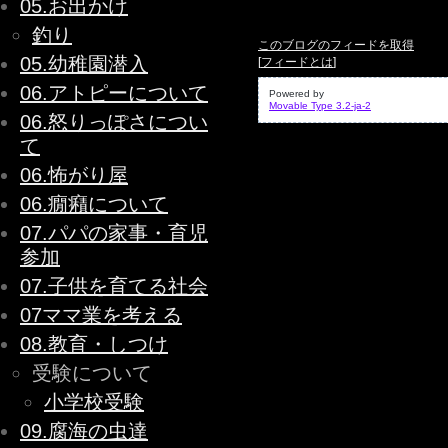
05.お出かけ
釣り
このブログのフィードを取得
05.幼稚園潜入
[
フィードとは
]
06.アトピーについて
Powered by
Movable Type 3.2-ja-2
06.怒りっぽさについ
て
06.怖がり屋
06.癇癪について
07.パパの家事・育児
参加
07.子供を育てる社会
07ママ業を考える
08.教育・しつけ
受験について
小学校受験
09.腐海の虫達