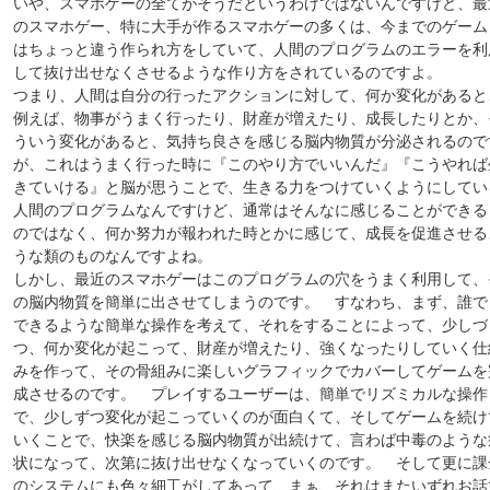
いや、スマホゲーの全てがそうだというわけではないんですけど、最
のスマホゲー、特に大手が作るスマホゲーの多くは、今までのゲーム
はちょっと違う作られ方をしていて、人間のプログラムのエラーを利
して抜け出せなくさせるような作り方をされているのですよ。
つまり、人間は自分の行ったアクションに対して、何か変化があると
例えば、物事がうまく行ったり、財産が増えたり、成長したりとか、
ういう変化があると、気持ち良さを感じる脳内物質が分泌されるので
が、これはうまく行った時に『このやり方でいいんだ』『こうやれば
きていける』と脳が思うことで、生きる力をつけていくようにしてい
人間のプログラムなんですけど、通常はそんなに感じることができる
のではなく、何か努力が報われた時とかに感じて、成長を促進させる
うな類のものなんですよね。
しかし、最近のスマホゲーはこのプログラムの穴をうまく利用して、
の脳内物質を簡単に出させてしまうのです。 すなわち、まず、誰で
できるような簡単な操作を考えて、それをすることによって、少しづ
つ、何か変化が起こって、財産が増えたり、強くなったりしていく仕
みを作って、その骨組みに楽しいグラフィックでカバーしてゲームを
成させるのです。 プレイするユーザーは、簡単でリズミカルな操作
で、少しずつ変化が起こっていくのが面白くて、そしてゲームを続け
いくことで、快楽を感じる脳内物質が出続けて、言わば中毒のような
状になって、次第に抜け出せなくなっていくのです。 そして更に課
のシステムにも色々細工がしてあって、まぁ、それはまたいずれお話