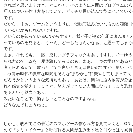
きればと思いますけど、とにかく、そのように人間のプログラムの穴
巧みについた作り方をしていて、ガッチリ囲い込んで型にハメていく
です。
だから、まぁ、ゲームというよりは、催眠商法みたいなものと種類は
ているのかもしれないですね。
というのを知っているONからすると、我が子がその仕組にまんまと
っているのを見ると、う～ん、どーしたもんかなぁ、と思ってしまう
です。
まぁ、それでも、一応、楽しいグラフィックもありますし、そーゆう
られ方のゲームを一度体験してみるのも、まぁ、一つの学びであると
考えられるんで、放っといても良いと言えば良いのですが、短い十代
いう青春時代の貴重な時間をそんな"まやかし"に費やしてしまって良
だろうかというような気持ちもあり、あとは、簡単に脳内物質が分泌
れる感覚を覚えてしまうと、努力ができない人間になってしまう恐れ
あるという懸念もあり。。。
みたいなことで、悩ましいところなのですよねぇ。
どうなんでしょうねぇ。
しかし、改めてこの最近のスマホゲーの作られ方を見ていくと、ON
めて『クリエイター』と呼ばれる人間が生み出す物とはやっぱり異質