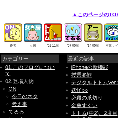
▲このページのTO
作者
女房
'02.11誕
'07.05誕
'14.05誕
本体サ
カテゴリー
最近の記事
01.このブログについ
iPhoneの新機能
て
授業参観
02.登場人物
デジタルトトムVer.
ON
妖怪○○
今日のネタ
必殺の爪切り
考え事
金魚すくい
てるる
トトム(中2)、2度目