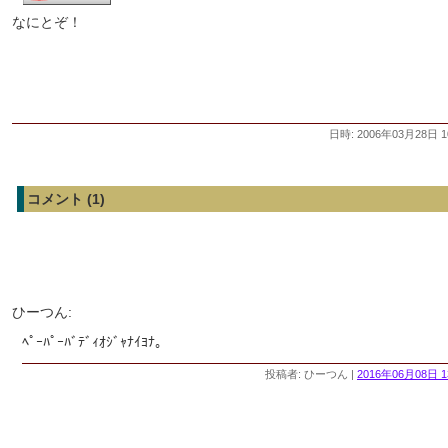
なにとぞ！
日時: 2006年03月28日 1
コメント (1)
ひーつん:
ﾍﾟｰﾊﾟｰﾊﾞﾃﾞｨｵｼﾞｬﾅｲﾖﾅ｡
投稿者: ひーつん |
2016年06月08日 1