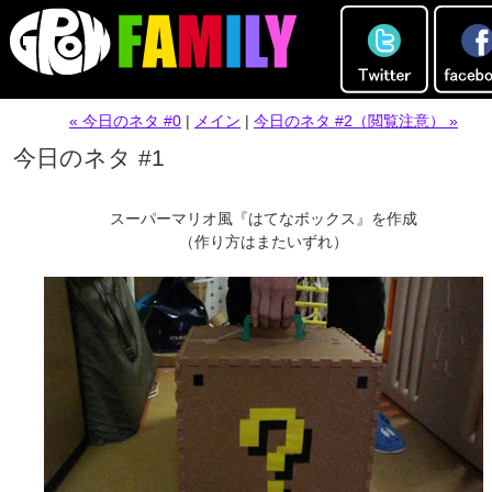
« 今日のネタ #0
|
メイン
|
今日のネタ #2（閲覧注意） »
今日のネタ #1
スーパーマリオ風『はてなボックス』を作成
（作り方はまたいずれ）