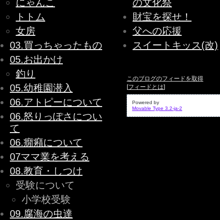
にゃんこ
の文化祭
トトム
財宝を探せ！
女房
父への応援
03.買っちゃったもの
スイートキッス(改)
05.お出かけ
釣り
このブログのフィードを取得
05.幼稚園潜入
[
フィードとは
]
06.アトピーについて
Powered by
Movable Type 3.2-ja-2
06.怒りっぽさについ
て
06.癇癪について
07ママ業を考える
08.教育・しつけ
受験について
小学校受験
09.腐海の虫達