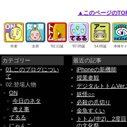
▲このページのTO
作者
女房
'02.11誕
'07.05誕
'14.05誕
本体サ
カテゴリー
最近の記事
01.このブログについ
iPhoneの新機能
て
授業参観
02.登場人物
デジタルトトムVer.
ON
妖怪○○
今日のネタ
必殺の爪切り
考え事
金魚すくい
てるる
トトム(中2)、2度目
にゃんこ
の文化祭