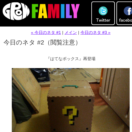
« 今日のネタ #1
|
メイン
|
今日のネタ #3 »
今日のネタ #2（閲覧注意）
『はてなボックス』再登場