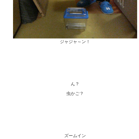
ジャジャ～ン！
ん？
虫かご？
ズームイン