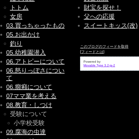
トトム
財宝を探せ！
女房
父への応援
03.買っちゃったもの
スイートキッス(改)
05.お出かけ
釣り
このブログのフィードを取得
05.幼稚園潜入
[
フィードとは
]
06.アトピーについて
Powered by
Movable Type 3.2-ja-2
06.怒りっぽさについ
て
06.癇癪について
07ママ業を考える
08.教育・しつけ
受験について
小学校受験
09.腐海の虫達