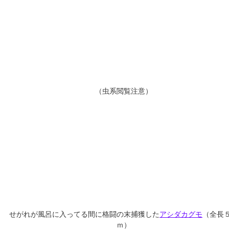
（虫系閲覧注意）
せがれが風呂に入ってる間に格闘の末捕獲した
アシダカグモ
（全長
ｍ）