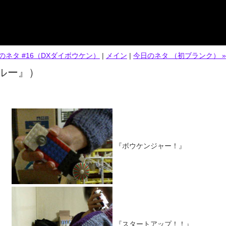
日のネタ #16（DXダイボウケン）
|
メイン
|
今日のネタ （初ブランク） »
ルー』）
『ボウケンジャー！』
『スタートアップ！！』