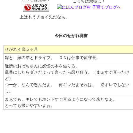
こっちは余暇に！
上はもうチョイ先だなぁ。
今日のせがれ覚書
せがれ４歳５ヶ月
嫁と、嫁の弟とドライブ。 ＯＮは仕事で留守番。
近所のおばちゃんに妖怪の本を借りる。
乱暴にしたらダメだよって言ったら怒り狂う。（まぁすぐ直ったけ
ど）
つーか、なんで怒んだよ。 何ギレだよそれは。 逆ギレでもない
し。
まぁでも、キレてもホントすぐ直るようになって来たなぁ。
とっても扱いやすいよぉ。