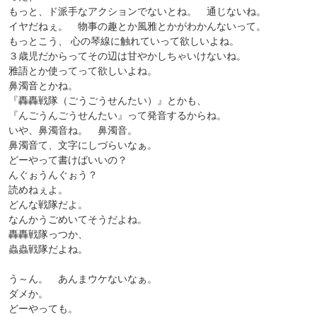
もっと、ド派手なアクションでないとね。 通じないね。
イヤだねぇ。 物事の趣とか風雅とかがわかんないって。
もっとこう、 心の琴線に触れていって欲しいよね。
３歳児だからってその辺は甘やかしちゃいけないね。
雅語とか使ってって欲しいよね。
鼻濁音とかね。
『轟轟戦隊（ごうごうせんたい）』とかも、
『んごうんごうせんたい』って発音するからね。
いや、鼻濁音ね。 鼻濁音。
鼻濁音て、文字にしづらいなぁ。
どーやって書けばいいの？
んぐぉうんぐぉう？
読めねぇよ。
どんな戦隊だよ。
なんかうごめいてそうだよね。
轟轟戦隊っつか、
蟲蟲戦隊だよね。
う～ん。 あんまウケないなぁ。
ダメか。
どーやっても。