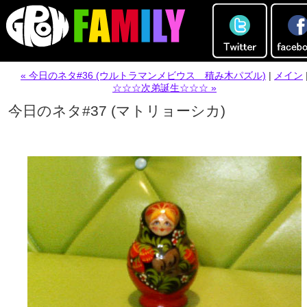
« 今日のネタ#36 (ウルトラマンメビウス 積み木パズル)
|
メイン
☆☆☆次弟誕生☆☆☆ »
今日のネタ#37 (マトリョーシカ)