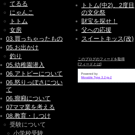
てるる
トトム(中2)、2度目
にゃんこ
の文化祭
トトム
財宝を探せ！
女房
父への応援
03.買っちゃったもの
スイートキッス(改)
05.お出かけ
釣り
このブログのフィードを取得
05.幼稚園潜入
[
フィードとは
]
06.アトピーについて
Powered by
Movable Type 3.2-ja-2
06.怒りっぽさについ
て
06.癇癪について
07ママ業を考える
08.教育・しつけ
受験について
小学校受験