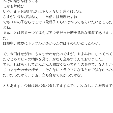
へその緒が結ばってる！
しかも片結び！
いや、まぁ片結び以外はありえないと思うけどね。
さすがに蝶結びはねぇ。 自然には無理だよね。
でもＯＮの子ならそこで３段梯子くらいは作ってもらいたいところだ
どね。
まぁ、とは言え一つ間違えばアウチだった若干危険な出産でありまし
た。
妊娠中、微妙にトラブルが多かったのはそのせいだったのか。
で、今回はせがれにも立ち合わせたのですが、血まみれになって出て
たぐじゃぐじゃの物体を見て、かなり立ちすくんでおりました。
でも、しばらくしてだんだん人間ぽくなってきたのを見て、なんとか
じつまを合わせた様子。 そんなにトラウマになるとかではなかった
たいだったから、まぁ、立ち合せて良かったかな。
とりあえず、今日は超バタバタしてますんで、ボケなし。ご報告まで