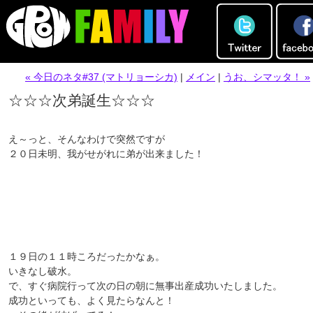
« 今日のネタ#37 (マトリョーシカ)
|
メイン
|
うお、シマッタ！ »
☆☆☆次弟誕生☆☆☆
え～っと、そんなわけで突然ですが
２０日未明、我がせがれに弟が出来ました！
１９日の１１時ころだったかなぁ。
いきなし破水。
で、すぐ病院行って次の日の朝に無事出産成功いたしました。
成功といっても、よく見たらなんと！