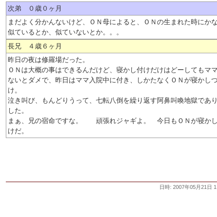
次弟 ０歳０ヶ月
まだよく分かんないけど、ＯＮ母によると、ＯＮの生まれた時にか
似ているとか、似ていないとか。。。
長兄 ４歳６ヶ月
昨日の夜は修羅場だった。
ＯＮは大概の事はできるんだけど、寝かし付けだけはどーしてもマ
ないとダメで、昨日はママ入院中に付き、しかたなくＯＮが寝かし
け。
泣き叫び、もんどりうって、七転八倒を繰り返す阿鼻叫喚地獄であ
した。
まぁ、兄の宿命ですな。 頑張れジャギよ。 今日もＯＮが寝か
けだ。
日時: 2007年05月21日 1