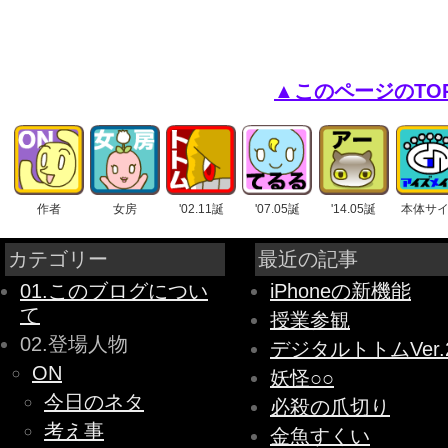
▲このページのTO
作者
女房
'02.11誕
'07.05誕
'14.05誕
本体サ
カテゴリー
最近の記事
01.このブログについ
iPhoneの新機能
て
授業参観
02.登場人物
デジタルトトムVer.
ON
妖怪○○
今日のネタ
必殺の爪切り
考え事
金魚すくい