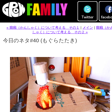
« 癇癪（かんしゃく）について考える その１
|
メイン
|
癇癪（か
しゃく）について考える その２ »
今日のネタ#40 (もぐらたたき)