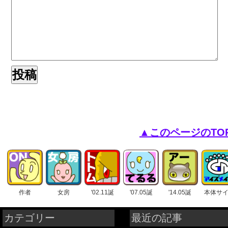
▲このページのTO
作者
女房
'02.11誕
'07.05誕
'14.05誕
本体サ
カテゴリー
最近の記事