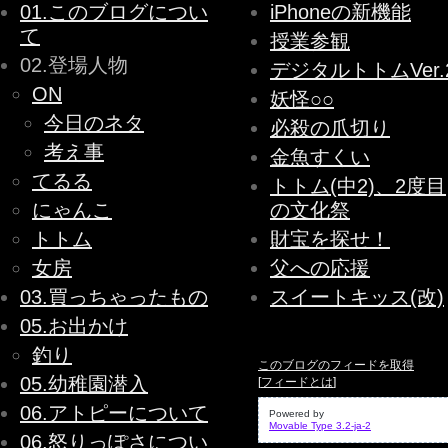
01.このブログについ
iPhoneの新機能
て
授業参観
02.登場人物
デジタルトトムVer.
ON
妖怪○○
今日のネタ
必殺の爪切り
考え事
金魚すくい
てるる
トトム(中2)、2度目
にゃんこ
の文化祭
トトム
財宝を探せ！
女房
父への応援
03.買っちゃったもの
スイートキッス(改)
05.お出かけ
釣り
このブログのフィードを取得
05.幼稚園潜入
[
フィードとは
]
06.アトピーについて
Powered by
Movable Type 3.2-ja-2
06.怒りっぽさについ