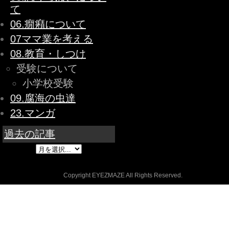
て
06.癇癪について
07ママ業を考える
08.教育・しつけ
受験について
小学校受験
09.腐海の虫達
23.マンガ
過去の記事
Copyright EYEZMAZE All Rights Reserved.