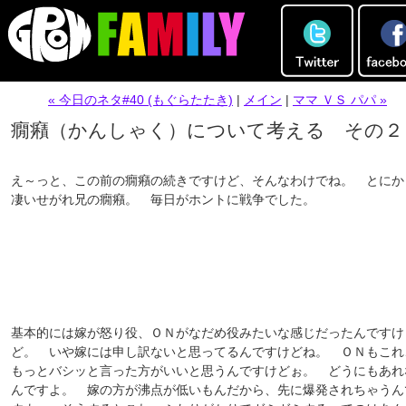
« 今日のネタ#40 (もぐらたたき)
|
メイン
|
ママ ＶＳ パパ »
癇癪（かんしゃく）について考える その２
え～っと、この前の癇癪の続きですけど、そんなわけでね。 とにか
凄いせがれ兄の癇癪。 毎日がホントに戦争でした。
基本的には嫁が怒り役、ＯＮがなだめ役みたいな感じだったんですけ
ど。 いや嫁には申し訳ないと思ってるんですけどね。 ＯＮもこれ
もっとバシッと言った方がいいと思うんですけどぉ。 どうにもあれ
んですよ。 嫁の方が沸点が低いもんだから、先に爆発されちゃうん