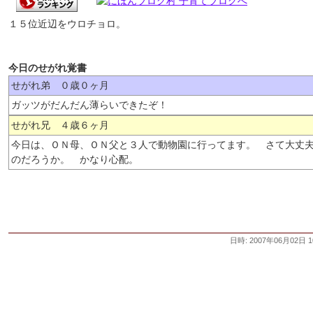
１５位近辺をウロチョロ。
今日のせがれ覚書
せがれ弟 ０歳０ヶ月
ガッツがだんだん薄らいできたぞ！
せがれ兄 ４歳６ヶ月
今日は、ＯＮ母、ＯＮ父と３人で動物園に行ってます。 さて大丈
のだろうか。 かなり心配。
日時: 2007年06月02日 1