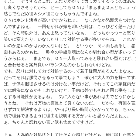
すよ。 そうするとこれ、ふたりがかりでガミガミするってのはあん
し良くなさそうだから、どーしてもＯＮは『まぁまぁ２人とも…』っ
感じでなだめ役＆シメ役になっちゃうんですよね。
ＯＮはホント沸点が高いですからねぇ。 なっかなか怒髪天をつけな
んですよねぇ。 一回せがれが嫁を叩いた時は、こっぴどく怒ったけ
ど、そん時以外は、あんま怒ってないなぁ。 どっちかっつーと怒り
笑いに変えたり、いなしたりして対処する事が多いからね。 これが
いのか悪いのかはわかんないけど。 というか、良い面もあるし、悪
面もあるのかもね。 昨今の学級崩壊はなんか馴れ合い型が多いって
うからねぇ。 まぁでも、ＯＮ一人取ってみると馴れ合い型だけど、
と合わせると案外良いバランスなのかもしれないけどね。
でも、怒りに対して力で対処するのって若干疑問があるんだよなぁ
だってそれは服従させるって事でしょ？ 確かに大人の力を持ってす
ば、子供を服従させるのは分けない事だけど、それってこの家庭内だ
では解決になるかもしれないけど、子供は外でもそれと同じ事をしよ
とする可能性があるよね。 気に入らない事があれば力でどうにかし
うとね。 それは万物の霊長とて良くないのだ。 だから、有無を言
せず力で解決するよりは、やっぱり長い時間がかかってでも、ちゃん
頭で理解できるように理由を説明する方がいいと思うんだよねぇ。 
ぁ、ちゃんと怒れない言い訳も含めてですけど。
まぁ、人為的な対処法としてはそんな感じだけども、他に試した事と