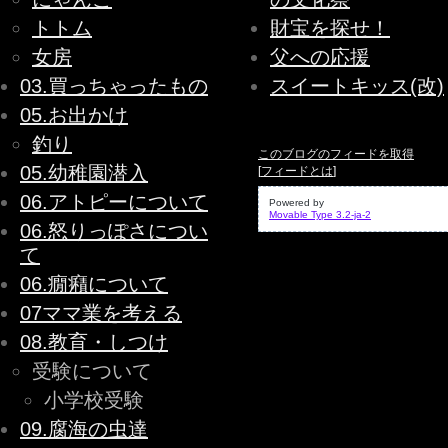
トトム
財宝を探せ！
女房
父への応援
03.買っちゃったもの
スイートキッス(改)
05.お出かけ
釣り
このブログのフィードを取得
05.幼稚園潜入
[
フィードとは
]
06.アトピーについて
Powered by
Movable Type 3.2-ja-2
06.怒りっぽさについ
て
06.癇癪について
07ママ業を考える
08.教育・しつけ
受験について
小学校受験
09.腐海の虫達