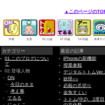
▲このページのTO
作者
女房
'02.11誕
'07.05誕
'14.05誕
本体サ
カテゴリー
最近の記事
01.このブログについ
iPhoneの新機能
て
授業参観
02.登場人物
デジタルトトムVer.
ON
妖怪○○
今日のネタ
必殺の爪切り
考え事
金魚すくい
てるる
トトム(中2)、2度目
にゃんこ
の文化祭