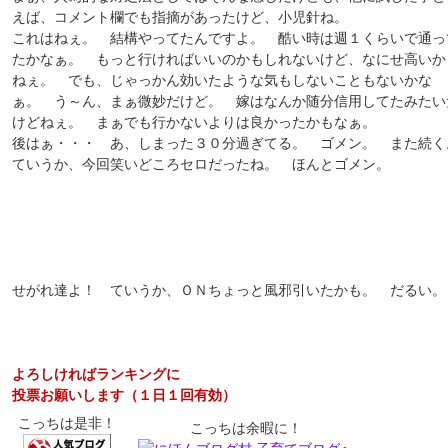
えば、コメント欄でも指摘があったけど、小児針ね。
これはねぇ。 結構やってたんですよ。 酷い時は週１くらいで通っ
たかなぁ。 もっと行ければいいのかもしれないけど、なにせ高いか
ねぇ。 でも、じゃっかん効いたような気もしないこともないかな
ぁ。 う～ん、まぁ微妙だけど。 嫁はなんか随分信用してたみたい
けどねぇ。 まぁでも行かないよりは良かったかもなぁ。
後はぁ・・・ あ、しまった３０分過ぎてる。 ゴメン。 また続く
ていうか、今回笑いどころセロだったね。 ほんとゴメン。
せがれ達よ！ ていうか、ＯＮちょっと風邪引いたかも。 だるい。
よろしければランキングに
投票お願いします（１日１回有効）
こっちは是非！
こっちは余暇に！