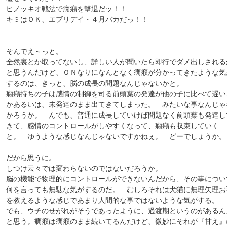
ピノッキオ戦法で癇癪を撃退だッ！！
キミはＯＫ、エブリデイ・４月バカだっ！！
そんでえ～っと。
全然裏とか取ってないし、詳しい人が聞いたら即行でダメ出しされる
と思うんだけど、ＯＮなりになんとなく癇癪が分かってきたような気
するのは、きっと、脳の成長の問題なんじゃないかと。
癇癪持ちの子は感情の制御を司る前頭葉の発達が他の子に比べて遅い
かあるいは、未発達のまま出てきてしまった。 みたいな事なんじゃ
かろうか。 んでも、普通に成長していけば問題なく前頭葉も発達し
きて、感情のコントロールがしやすくなって、癇癪も収束していく
と。 ゆうような感じなんじゃないですかねぇ。 どーでしょうか。
だから思うに。
しつけ云々では変わらないのではないだろうか。
脳の機能で物理的にコントロールができないんだから、その事につい
何を言っても無駄な気がするのだ。 むしろそれは犬猫に無理矢理お
を教えるような感じであまり人間的な事ではないような気がする。
でも、ウチのせがれがそうであったように、過渡期というのがあるん
と思う。癇癪は癇癪のまま続いてるんだけど、微妙にそれが『甘え』