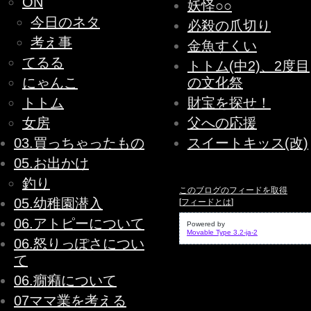
ON
妖怪○○
今日のネタ
必殺の爪切り
考え事
金魚すくい
てるる
トトム(中2)、2度目
にゃんこ
の文化祭
トトム
財宝を探せ！
女房
父への応援
03.買っちゃったもの
スイートキッス(改)
05.お出かけ
釣り
このブログのフィードを取得
05.幼稚園潜入
[
フィードとは
]
06.アトピーについて
Powered by
Movable Type 3.2-ja-2
06.怒りっぽさについ
て
06.癇癪について
07ママ業を考える