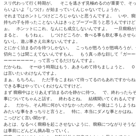
スリ代わって行く時期が。 そこを逃さず見極めるのが重要で、そ
らいよいよ『しつけ』が始まっていくんじゃないでしょうか。
それまではホントしつけどころじゃないと思うんですよ。 いや、癇
持ちの子を持ったことない人はきっとブーブー言うと思うんですけど
ぉ。 ホンットにこれ、なんにも成立しないんですよ。 一旦癇癪が
まると。 もうねぇ。 しつけどころか、食べる事も飲む事もさせら
ないし、遊ぶ事さえ出来ないんですよ。
とにかく治まるのを待つしかない。 こっちが怒ろうが怒鳴ろうが、
切向こうは聞こえてないんですもん。 もう真っ赤な顔して『ガーー
ーーーーーーー』って言ってるだけなんですよ。
だからね。 そーゆう時期はもう、あきらめて待ちましょうと。 Ｏ
は言いたいわけなんですよ。
まぁ、もちろん。 ただ手をこまねいて待ってるのもあれですからね
できる事はやっていくわけなんですけど。
まず 癇癪中はとりあえず治まるのを静かに待つ。 で、終わったら
事についてちゃんと話す。 終わるとね。 結構聞いてくれるんです
よ。 だから、そん時に何がいけなかったのか、今後はこうしようね
みたいな事をきっちりと言うと。 特に、本当にダメな事とかはね
こっぴどく言い聞かす。
あとは、なるべく癇癪を起こさせないように、癇癪につながりそうな
は事前にどんどん摘み取っていく。