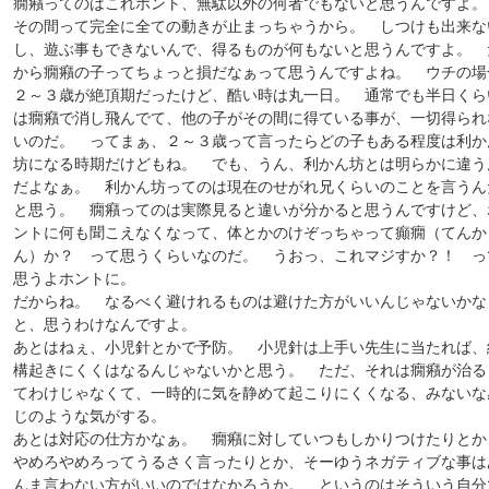
癇癪ってのはこれホント、無駄以外の何者でもないと思うんですよ
その間って完全に全ての動きが止まっちゃうから。 しつけも出来な
し、遊ぶ事もできないんで、得るものが何もないと思うんですよ。 
から癇癪の子ってちょっと損だなぁって思うんですよね。 ウチの場
２～３歳が絶頂期だったけど、酷い時は丸一日。 通常でも半日くら
は癇癪で消し飛んでて、他の子がその間に得ている事が、一切得られ
いのだ。 ってまぁ、２～３歳って言ったらどの子もある程度は利か
坊になる時期だけどもね。 でも、うん、利かん坊とは明らかに違う
だよなぁ。 利かん坊ってのは現在のせがれ兄くらいのことを言うん
と思う。 癇癪ってのは実際見ると違いが分かると思うんですけど、
ントに何も聞こえなくなって、体とかのけぞっちゃって癲癇（てんか
ん）か？ って思うくらいなのだ。 うおっ、これマジすか？！ っ
思うよホントに。
だからね。 なるべく避けれるものは避けた方がいいんじゃないかな
と、思うわけなんですよ。
あとはねぇ、小児針とかで予防。 小児針は上手い先生に当たれば、
構起きにくくはなるんじゃないかと思う。 ただ、それは癇癪が治る
てわけじゃなくて、一時的に気を静めて起こりにくくなる、みないな
じのような気がする。
あとは対応の仕方かなぁ。 癇癪に対していつもしかりつけたりとか
やめろやめろってうるさく言ったりとか、そーゆうネガティブな事は
んま言わない方がいいのではなかろうか。 というのはそういう自分