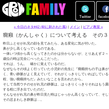
« 今日のネタ#42 (剣に刺された風)
|
メイン
|
ピアノ教室 »
癇癪（かんしゃく）について考える その３
昨日ふとせがれ兄の顔を見てみたら、ある変化に気が付いた。
鼻が少し高くなっているのである。
一体いつ頃から高くなってきたのかは分からないが、とりあえず２～
歳位の時は完全にぺったんこだった。
それは、うん。 確かに覚えているのだ。
なぜならその頃よく行っていた小児針の先生に『癇癪持ちの子は鼻が
く、青い静脈がよく見えていて、それがくっきりしていればしている
程、強い癇癪持ちだ』みたいなことを言われたから。
そして当然ウチのせがれ兄の静脈は、はっきりくっきりそれはもう露
する程に浮き出ていたのだ。
そんなせがれ兄の鼻が昨日見た時はじゃっかん高くなっていて、そし
その忌まわしき静脈は…。