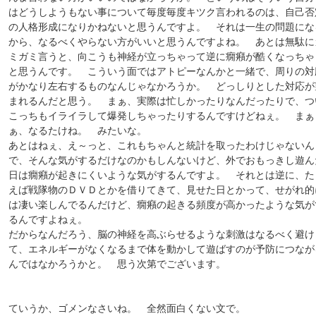
はどうしようもない事について毎度毎度キツク言われるのは、自己否
の人格形成になりかねないと思うんですよ。 それは一生の問題にな
から、なるべくやらない方がいいと思うんですよね。 あとは無駄に
ミガミ言うと、向こうも神経が立っちゃって逆に癇癪が酷くなっちゃ
と思うんです。 こういう面ではアトピーなんかと一緒で、周りの対
がかなり左右するものなんじゃなかろうか。 どっしりとした対応が
まれるんだと思う。 まぁ、実際は忙しかったりなんだったりで、つ
こっちもイライラして爆発しちゃったりするんですけどねぇ。 まぁ
ぁ、なるたけね。 みたいな。
あとはねぇ、え～っと、これもちゃんと統計を取ったわけじゃないん
で、そんな気がするだけなのかもしんないけど、外でおもっきし遊ん
日は癇癪が起きにくいような気がするんですよ。 それとは逆に、た
えば戦隊物のＤＶＤとかを借りてきて、見せた日とかって、せがれ的
は凄い楽しんでるんだけど、癇癪の起きる頻度が高かったような気が
るんですよねぇ。
だからなんだろう、脳の神経を高ぶらせるような刺激はなるべく避け
て、エネルギーがなくなるまで体を動かして遊ばすのが予防につなが
んではなかろうかと。 思う次第でございます。
ていうか、ゴメンなさいね。 全然面白くない文で。