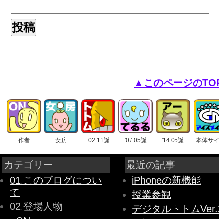
▲このページのTO
作者
女房
'02.11誕
'07.05誕
'14.05誕
本体サ
カテゴリー
最近の記事
01.このブログについ
iPhoneの新機能
て
授業参観
02.登場人物
デジタルトトムVer.