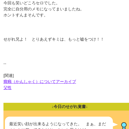
今回も笑いどころセロでした。
完全に自分用のメモになってまいましたね。
ホントすんまそんです。
せがれ兄よ！ とりあえずキミは、もっと嘘をつけ！！
--
[関連]
癇癪（かんしゃく）についてアーカイブ
父性
↓今日のせがれ覚書↓
最近笑い顔が出来るようになってきた。 まぁ、まだ