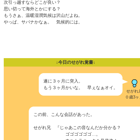
次引っ越すならどこが良い？
思い切って海外とかにする？
もうさぁ、温暖湿潤気候は沢山だよね。
やっぱ、サバナかなぁ。 気候的には。
↓今日のせがれ覚書↓
遂に３ヶ月に突入。
もう３ヶ月かいな。 早ぇなぁオイ。
せがれ
０歳3ヶ
この前、こんな会話があった。
せがれ兄 『じゃあこの音なんだか分かる？
ゴゴゴゴゴゴ…。