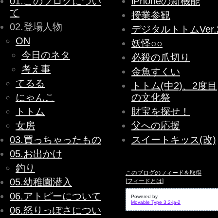
01.このブログについ
iPhoneの新機能
て
授業参観
02.登場人物
デジタルトトムVer.
ON
妖怪○○
今日のネタ
必殺の爪切り
考え事
金魚すくい
てるる
トトム(中2)、2度目
にゃんこ
の文化祭
トトム
財宝を探せ！
女房
父への応援
03.買っちゃったもの
スイートキッス(改)
05.お出かけ
釣り
このブログのフィードを取得
05.幼稚園潜入
[
フィードとは
]
06.アトピーについて
Powered by
Movable Type 3.2-ja-2
06.怒りっぽさについ