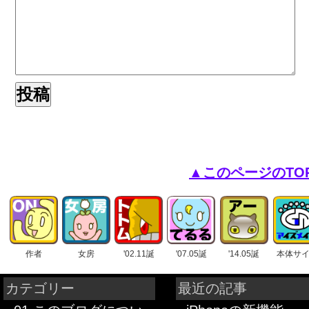
▲このページのTO
作者
女房
'02.11誕
'07.05誕
'14.05誕
本体サ
カテゴリー
最近の記事