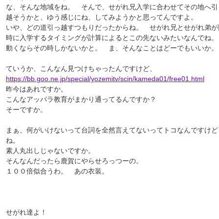
な、そんな地域をね。 そんで、せがれ兄入学に合わせてその地へ引
越そうかと、ゆう感じにね、してみようかと思ってんですよ。
いや、どの道引っ越すつもりだったからね。 せがれ兄とせがれ弟が
時に入学するタイミングが計算によるとこの先ないみたいなんでね
動くならその時しかないかと。 ま、そんなことはどーでもいいか。
ていうか、こんなん見つけちゃったんですけど、
https://bb.goo.ne.jp/special/yozemitv/scin/kameda01/free01.html
昨今はあれですか。
こんなアッパラ教育がまかり通ってるんですか？
そーですか。
まぁ、何がいけないって台詞を全然言えてないってトコなんですけど
ね。
素人丸出しじゃないですか。
そんなんだったら鹿賀にやらせろっつーの。
１００倍似合うわ。 あの衣装。
せがれ達よ！