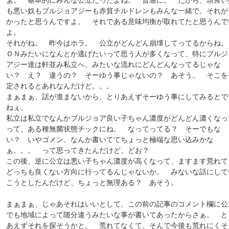
ぁ。 基本的にみんな公立だったよね。 普通に。 だから、頭良い
も悪い奴もブルジョアジーも赤貧チルドレンもみんな一緒で、それが
かったと思うんですよ。 それである意味均衡が取れてたと思うんで
よ。
それがね。 昨今はホラ。 公立がどんどん崩壊してってるからね
ＯＮみたいになんとか逃げたいって思う人が多くなって、特にブルジ
アジー達は軒並み私立へ、みたいな流れにどんどんなってるじゃな
い？ え？ 違うの？ そーゆう事じゃないの？ あそう。 そこを
定されるとあれなんだけど。。。
まぁまぁ、話が進まないから、とりあえずそーゆう事にしてみるとで
ねぇ。
私立は私立でなんかブルジョア良い子ちゃん濃度がどんどん濃くなっ
って、ある種無菌状態チックにね。 なってってる？ そーでもな
い？ いやゴメン、なんか書いててちょっと極端な思い込みかな
ぁ。。。 って思ってきたんだけど、どお？
この後、逆に公立は悪い子ちゃん濃度が高くなって、ますます荒れて
どっちも良くない方向に行ってるんじゃないか。 みないな話にして
こうとしたんだけど、ちょっと無理ある？ あそう。
まぁまぁ、じゃあそれはいいとして、この前の記事のコメント欄に公
でも地域によって随分違うみたいな事が書いてあったからさぁ。 と
あえずそれを探そうかと。 荒れてなくて、そんで今後も荒れにくそ