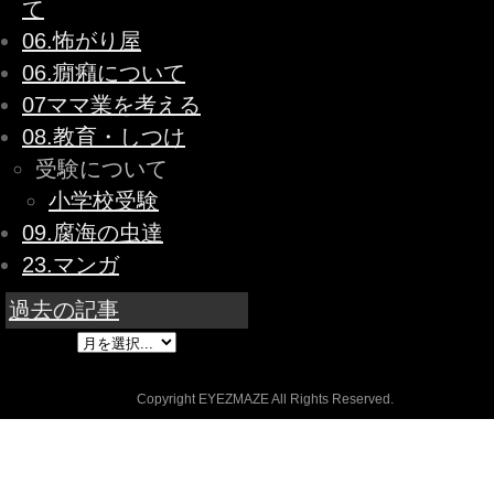
て
06.怖がり屋
06.癇癪について
07ママ業を考える
08.教育・しつけ
受験について
小学校受験
09.腐海の虫達
23.マンガ
過去の記事
Copyright EYEZMAZE All Rights Reserved.