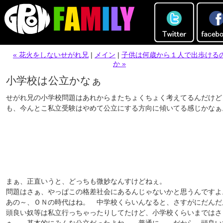
« 花火をしないせがれ兄
|
メイン
|
子供は何歳から１人で出歩ける
か »
小学校は公立かなぁ
せがれ兄の小学校問題はあれからまたちょくちょく考えてるんだけど
も、今んとこ私立受験はやめて公立にする方向に傾いてる感じかなぁ
まぁ、正直いうと、どっちも微妙なんすけどねぇ。
問題はさぁ、やっぱこの格差社会にあるんじゃないかと思うんですよ
あの～、ＯＮの時代はね。 中学校くらいんなると、さすがにだんだ
頭良い奴等は私立行っちゃったりしてたけど、小学校くらいまではさ