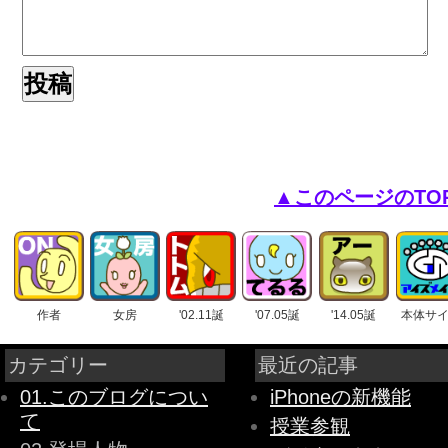
▲このページのTO
作者
女房
'02.11誕
'07.05誕
'14.05誕
本体サ
カテゴリー
最近の記事
01.このブログについ
iPhoneの新機能
て
授業参観