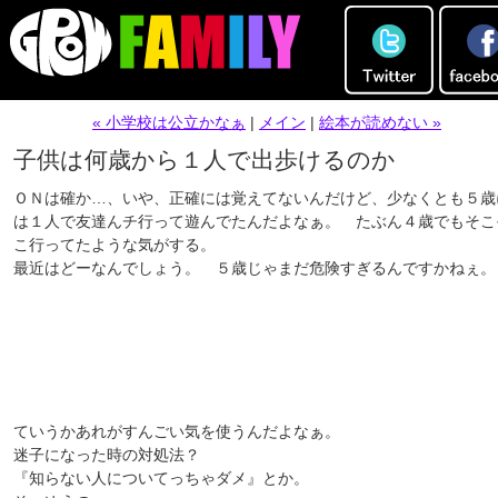
« 小学校は公立かなぁ
|
メイン
|
絵本が読めない »
子供は何歳から１人で出歩けるのか
ＯＮは確か…、いや、正確には覚えてないんだけど、少なくとも５歳
は１人で友達んチ行って遊んでたんだよなぁ。 たぶん４歳でもそこ
こ行ってたような気がする。
最近はどーなんでしょう。 ５歳じゃまだ危険すぎるんですかねぇ。
ていうかあれがすんごい気を使うんだよなぁ。
迷子になった時の対処法？
『知らない人についてっちゃダメ』とか。