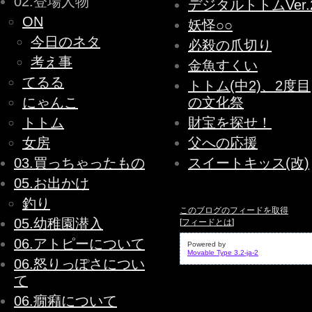
02.登場人物
デジタルトトムVer.
ON
妖怪○○
今日のネタ
必殺の爪切り
考え事
金魚すくい
てるる
トトム(中2)、2度目
にゃんこ
の文化祭
トトム
財宝を探せ！
女房
父への応援
03.買っちゃったもの
スイートキッス(改)
05.お出かけ
釣り
このブログのフィードを取得
05.幼稚園潜入
[
フィードとは
]
06.アトピーについて
Powered by
Movable Type 3.2-ja-2
06.怒りっぽさについ
て
06.癇癪について