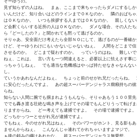
そーゆうの。
見ず知らずの人はね。 まぁ、ここまで来ちゃったらダメにするしか
いんだけど、知り合いはどのラインまでＯＫなのか。 隣のおばちゃ
はＯＫなのか。 いつも挨拶する人まではＯＫなのか。 親しくない
ど会釈くらいする近所の人はＯＫなのか。 ダメな場合、その人たち
ら『どーしたの？』と聞かれても黙って逃げるのか。
そりゃあ、安全面だけ考えたら全部ＮＯにして、逃げるのが一番確か
けど、そーゆうわけにもいかないじゃないねぇ。 人間をどこまで信
させるのか。 どこまで疑わすのか。 っていうのはね。 難しいで
ねぇ、これは。 言い方も一つ間違えると、必要以上に怯えさす事に
っちゃうしねぇ。 でも適当な危機感はやっぱ持たせなきゃなんない
し。
ていうかあれなんだよねぇ。 ちょっと前のせがれ兄だったらね。 
に安心だったんですよ。 あの超スーパーデンジャラス癇癪持ちの彼
らね。
知らない人間に腕でも掴まれようもんなら、そりゃあもう１００里先
ででも轟き渡る壮絶な鳴き声を上げてその場でもんどりうって転げま
りますからね。 どー考えても逮捕ですよ。 その場で逮捕ですよ
どっちかっつーとせがれ兄が逮捕ですよ。
でもねぇ、今のせがれ兄はねぇ。 そのパワーがホント、見る影もあ
ませんからねぇ。 こんなんじゃ連れてかれちゃいますよマジで。 
ぁ後の頼みの綱はあれかな。 超スーパーデンジャラス無愛想。