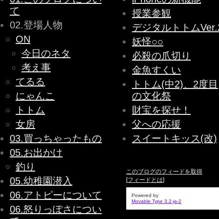
て
授業参観
02.登場人物
デジタルトトムVer.
ON
妖怪○○
今日のネタ
必殺の爪切り
考え事
金魚すくい
てるる
トトム(中2)、2度目
にゃんこ
の文化祭
トトム
財宝を探せ！
女房
父への応援
03.買っちゃったもの
スイートキッス(改)
05.お出かけ
釣り
このブログのフィードを取得
05.幼稚園潜入
[
フィードとは
]
06.アトピーについて
Powered by
Movable Type 3.2-ja-2
06.怒りっぽさについ