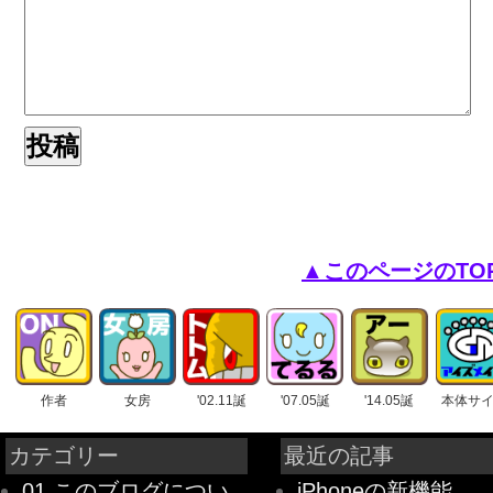
▲このページのTO
作者
女房
'02.11誕
'07.05誕
'14.05誕
本体サ
カテゴリー
最近の記事
01.このブログについ
iPhoneの新機能