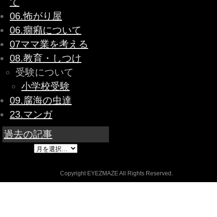
て
06.怖がり屋
06.癇癪について
07ママ業を考える
08.教育・しつけ
受験について
小学校受験
09.腐海の虫達
23.マンガ
過去の記事
Copyright EYEZMAZE All Rights Reserved.