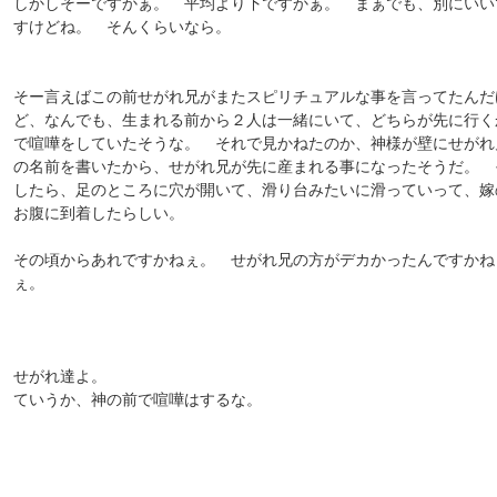
しかしそーですかぁ。 平均より下ですかぁ。 まぁでも、別にいい
すけどね。 そんくらいなら。
そー言えばこの前せがれ兄がまたスピリチュアルな事を言ってたんだ
ど、なんでも、生まれる前から２人は一緒にいて、どちらが先に行く
で喧嘩をしていたそうな。 それで見かねたのか、神様が壁にせがれ
の名前を書いたから、せがれ兄が先に産まれる事になったそうだ。 
したら、足のところに穴が開いて、滑り台みたいに滑っていって、嫁
お腹に到着したらしい。
その頃からあれですかねぇ。 せがれ兄の方がデカかったんですかね
ぇ。
せがれ達よ。
ていうか、神の前で喧嘩はするな。