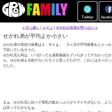
« 引っ越し
|
メイン
|
せがれの名前が呼べない »
せがれ弟が平均よか小さい
せがれ弟の現在の体重は５．８ｋｇ。 ３ヶ月の平均体重をじゃっか
下回っているそうだ。
せがれ兄ん時は、いつ計っても成長曲線をブッちぎってデカかったか
ら、せがれ弟も当然デカいだろうと思ってたので、これには少々びっ
りした。
まぁ、せがれ兄に比べて母乳の飲みっぷりがイマイチ少ないと、よく
は言ってたからなぁ。