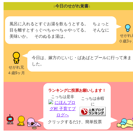
↓今日のせがれ覚書↓
風呂に入れるとすぐお湯を飲もうとする。 ちょっと
目を離すとすぅぐぺちゃぺちゃやってる。 そんなに
せがれ
美味いか。 そのぬるま湯は。
０歳3ヶ
今日は、嫁方のじいじ・ばあばとプールに行って来ま
した。
せがれ兄
４歳9ヶ月
ランキングに投票お願いします！
こっちは是非
こっちは余暇
に
クリックするだけ、簡単投票