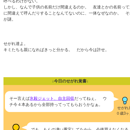
呼べるわけがない。
しかし、なんで子供の名前だけ間違えるのか。 友達とかの名前って
に間違えて呼んだりすることなんてないのに、一体なぜなのか。 そ
が謎。
せがれ達よ。
キミたちも親になればきっと分かる。 だから今は許せ。
↓今日のせがれ覚書↓
そー言えば
氷殺ジェット、自主回収
だってねぇ。 ウ
チ今４本あるから全部持ってってもらおうかなぁ。
せがれ
０歳3ヶ
でも、もんの凄い重宝してたから、今後買えなくなる