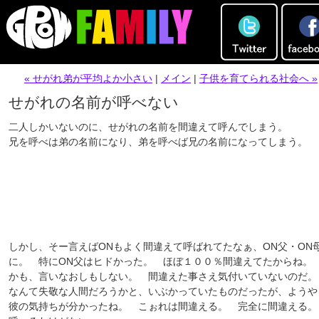
« せがれ弟が平均よか小さい
|
メイン
|
子供を育てられる社会へ »
せがれの名前が呼べない
二人しかいないのに、せがれの名前を間違えて呼んでしまう。
兄を呼べは弟の名前になり、弟を呼べば兄の名前になってしまう。
しかし、そー言えばONもよく間違えて呼ばれてたなぁ、ON父・ON
に。 特にON父はヒドかった。 ほぼ１００％間違えてたからね。
かも、言いなおしもしない。 間違えた事さえ気付いていないのだ
なんて失敬な人間だろうかと、いぶかっていたものだったが、ようや
彼の気持ちが分かったね。 こぉれは間違える。 完全に間違える