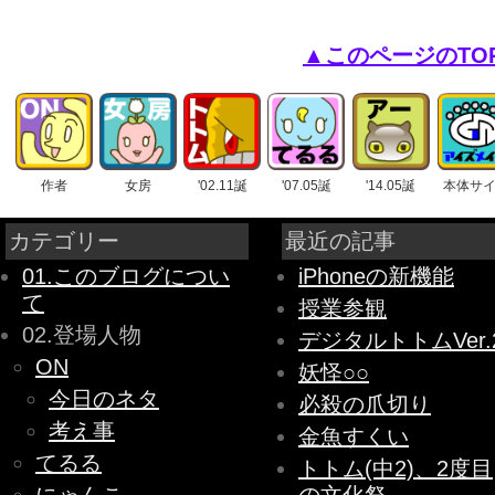
▲このページのTO
作者
女房
'02.11誕
'07.05誕
'14.05誕
本体サ
カテゴリー
最近の記事
01.このブログについ
iPhoneの新機能
て
授業参観
02.登場人物
デジタルトトムVer.
ON
妖怪○○
今日のネタ
必殺の爪切り
考え事
金魚すくい
てるる
トトム(中2)、2度目