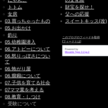
にゃんこ
の文化祭
トトム
財宝を探せ！
女房
父への応援
03.買っちゃったもの
スイートキッス(改)
05.お出かけ
釣り
このブログのフィードを取得
05.幼稚園潜入
[
フィードとは
]
06.アトピーについて
Powered by
Movable Type 3.2-ja-2
06.怒りっぽさについ
て
06.怖がり屋
06.癇癪について
07.子供を育てる社会
07ママ業を考える
08.教育・しつけ
受験について