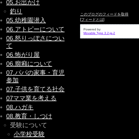
05.お出かけ
釣り
このブログのフィードを取得
05.幼稚園潜入
[
フィードとは
]
06.アトピーについて
Powered by
Movable Type 3.2-ja-2
06.怒りっぽさについ
て
06.怖がり屋
06.癇癪について
07.パパの家事・育児
参加
07.子供を育てる社会
07ママ業を考える
08.ハガキ
08.教育・しつけ
受験について
小学校受験