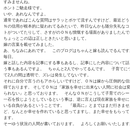
すみませんね。
ホントご馳走様です。
いや、あれなんですよ。
通常であればこんな質問はサラッとボケて流すんですけど、最近どう
Ｎの信用が根本的に疑われてるみたいで、昨日なんかも随分失礼なコ
トがついてたりして、さすがのＯＮも憤慨する場面がありましたんで
ちょっとこの辺は正しときたいと思いまして。
嫁の言葉を載せてみました。
あ、ちなみにあれです。 このブログはちゃんと嫁も読んでるんで
毎日。
嫁と話した内容を記事にする事もあるし、記事にした内容について話
う事もあるんですよ。 ちゃんと2人でやってるんです。 子育てに
て2人の間は透明で、ズレは発生してないです。
それに自分で言うのもアホらしいですけど、ＯＮは嫁から圧倒的な信
得ております。 そしてＯＮは『家族を幸せに出来ない人間に社会は
られない』と思っております。 そんなＯＮがこうして子育てのシー
一石を投じようとしているという事は、逆に言えば現在家族を幸せに
いる自負があるということです。 『最高に』とまではまだ行きませ
ど、なんとか幸せを作れていると思ってますし、また幸せをもらって
ます。
そーゆう状況の人間が書いております。 よろしくお願いいたします