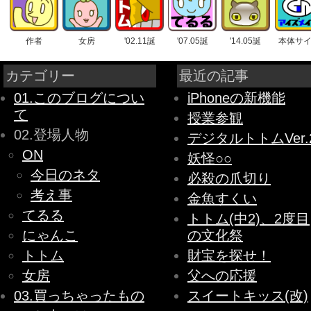
作者
女房
'02.11誕
'07.05誕
'14.05誕
本体サ
カテゴリー
最近の記事
01.このブログについ
iPhoneの新機能
て
授業参観
02.登場人物
デジタルトトムVer.
ON
妖怪○○
今日のネタ
必殺の爪切り
考え事
金魚すくい
てるる
トトム(中2)、2度目
にゃんこ
の文化祭
トトム
財宝を探せ！
女房
父への応援
03.買っちゃったもの
スイートキッス(改)