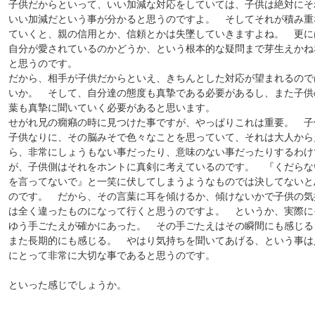
子供だからといって、いい加減な対応をしていては、子供は絶対にそ
いい加減だという事が分かると思うのですよ。 そしてそれが積み重
ていくと、親の信用とか、信頼とかは失墜していきますよね。 更に
自分が愛されているのかどうか、という根本的な疑問まで芽生えかね
と思うのです。
だから、相手が子供だからといえ、きちんとした対応が望まれるので
いか。 そして、自分達の態度も真摯である必要があるし、また子供
葉も真摯に聞いていく必要があると思います。
せがれ兄の癇癪の時に見つけた事ですが、やっぱりこれは重要。 子
子供なりに、その脳みそで色々なことを思っていて、それは大人から
ら、非常にしょうもない事だったり、意味のない事だったりするわけ
が、子供側はそれをホントに真剣に考えているのです。 『くだらな
を言ってないで』と一笑に伏してしまうようなものでは決してないと
のです。 だから、その言葉に耳を傾けるか、傾けないかで子供の気
は全く違ったものになって行くと思うのですよ。 というか、実際に
ゆう手ごたえが確かにあった。 その手ごたえはその瞬間にも感じる
また長期的にも感じる。 やはり気持ちを聞いてあげる、という事は
にとって非常に大切な事であると思うのです。
といった感じでしょうか。