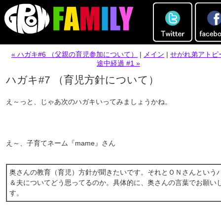
« ハガキ#6 （父親の育児参加について）
|
メイン
|
せがれ弟アトピ
途中経過 #1 »
ハガキ#7 （育児方針について）
え～っと、じゃあ次のハガキいってみましょうかね。
え～、子育てネーム『mame』さん
奥さんの教育（育児）方針が聞きたいです。それとＯＮさんという
＆夫についてどう思ってるのか。具体的に、奥さんの言葉でお願い
す。