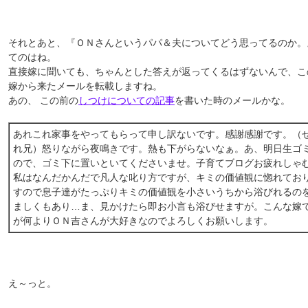
それとあと、『ＯＮさんというパパ＆夫についてどう思ってるのか。
てのはね。
直接嫁に聞いても、ちゃんとした答えが返ってくるはずないんで、こ
嫁から来たメールを転載しますね。
あの、 この前の
しつけについての記事
を書いた時のメールかな。
あれこれ家事をやってもらって申し訳ないです。感謝感謝です。（
れ兄）怒りながら夜鳴きです。熱も下がらないなぁ。あ、明日生ゴ
ので、ゴミ下に置いといてくださいませ。子育てブログお疲れしゃ
私はなんだかんだで凡人な叱り方ですが、キミの価値観に惚れてお
すので息子達がたっぷりキミの価値観を小さいうちから浴びれるの
ましくもあり…ま、見かけたら即お小言も浴びせますが。こんな嫁
が何よりＯＮ吉さんが大好きなのでよろしくお願いします。
え～っと。