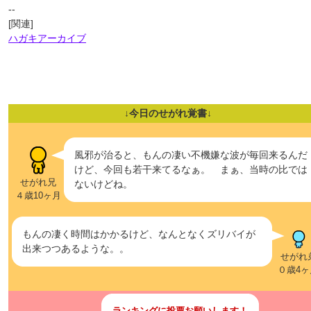
--
[関連]
ハガキアーカイブ
↓今日のせがれ覚書↓
風邪が治ると、もんの凄い不機嫌な波が毎回来るんだ
けど、今回も若干来てるなぁ。 まぁ、当時の比では
せがれ兄
ないけどね。
４歳10ヶ月
もんの凄く時間はかかるけど、なんとなくズリバイが
出来つつあるような。。
せがれ
０歳4ヶ
ランキングに投票お願いします！