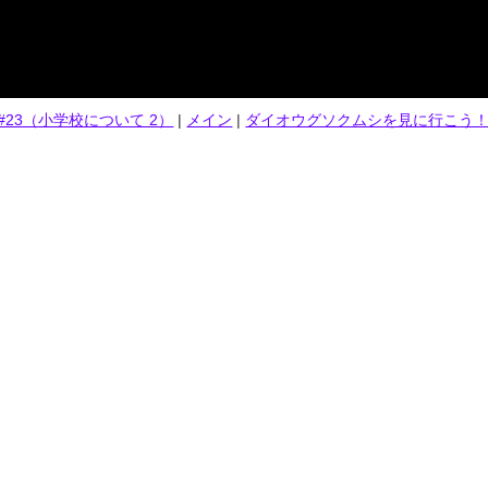
キ#23（小学校について 2）
|
メイン
|
ダイオウグソクムシを見に行こう！