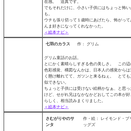
在感。 迫真です。
でもそれだけに、小さい子供にはちょっと怖い
も。
ウチも張り切って１歳時にあげたら、怖がって
んま好きになってくれなかった。
＜絵本ナビ＞
七羽のカラス
作： グリム
グリム童話のお話。
とにかく素晴らしすぎる色の美しさ。 この辺
色彩感覚、構図なんかは、日本人の感覚からは
く懸け離れてて、ガツンと来るねぇ。 とても
似できない。
ちょっと子供には受けない絵柄かなぁ、と思っ
けど、せがれ兄はなかなかどおしてこの本が好
らしく、相当読みまくりました。
＜絵本ナビ＞
さむがりやのサ
作・絵： レイモンド・ブ
ンタ
ッグズ