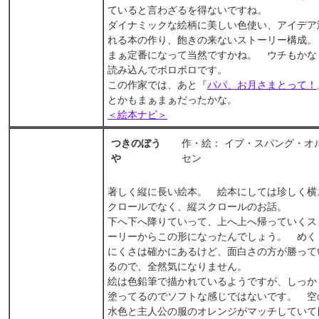
ていると言わざるを得ないですね。
ダイナミックな絵柄に美しい色使い、アイデア
れる本の作り、飽きの来ないストーリー構成。
まぁ定番になって当然ですかね。 ウチもかな
読み込んでボロボロです。
この作家では、あと『
パパ、お月さまとって！
とかもまぁまぁだったかな。
＜絵本ナビ＞
つきのぼう
作・絵： イブ・スパング・オ
や
セン
著しく縦に長い絵本。 絵本にしては珍しく横
クロールでなく、縦スクロールのお話。
下へ下へ降りていって、上へ上へ帰っていくス
ーリーからこの形になったんでしょう。 めく
にくさは確かにあるけど、面白さの方が勝って
るので、全然気になりません。
絵は色鉛筆で描かれているようですが、しっか
塗ってるのでソフトな感じではないです。 空
水色と主人公の服のオレンジがマッチしていて