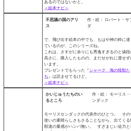
あるのではないかと。
＜絵本ナビ＞
不思議の国のアリ
作・絵： ロバート・サ
ス
ダ
で、飛び出す絵本の中でも、もはや神の粋に達
ているのが、このシリーズね。
これは、さすがに余りにも秀逸すぎるのと値段
高さに、購入したものの、まだせがれに渡せず
います。
プレゼントでもらった『
シャーク 海の怪獣た
ち
』は読ませてるけど。
＜絵本ナビ＞
かいじゅうたちのい
作・絵： モーリス・
るところ
ンダック
モーリスセンダックの代表作のひとつ。 その
使いの素晴らしさもさることながら、出てくる
獣達の量感がハンパ無い。 すざまじい迫力と