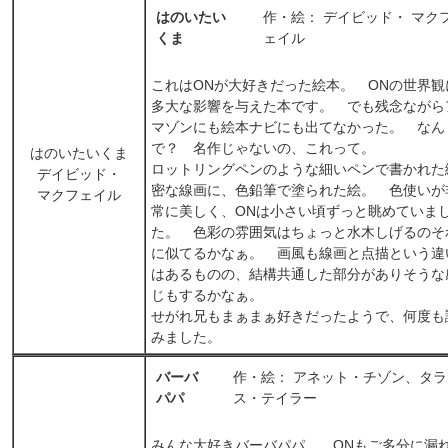
はのいたい
作・絵： デイビッド・ マク
くま
ェイル
これはONが大好きだった絵本。 ONの世界観
多大な影響を与えた本です。 でも残念ながら
マゾンにも絵本ナビにも出てなかった。 なん
で？ 名作じゃないの、これって。
はのいたいくま
ロットリングペンのような細いペンで書かれた
デイビッド・
密な線画に、色鉛筆で塗られた絵。 色使いが
マクフェイル
常に美しく、ONは小さい頃ずっと眺めていま
た。 色彩の雰囲気はちょっと水木しげるのそ
に似てるかなぁ。 画風も線画と点描という違
はあるものの、結構共通した部分がありそうな
じもするかなぁ。
せがれ兄もまぁまぁ好きだったようで、何度も
みました。
バーバ
作・絵： アネット・チゾン、タラ
パパ
ス・テイラー
みんな大好きバーバパパ。 ONもご多分に漏