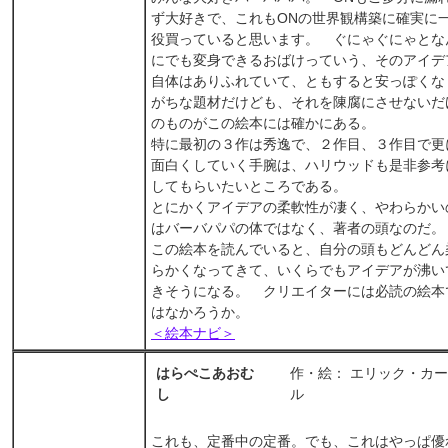
ず大好きで、これもONの世界観構築に確実に
役買っていると思います。 ぐにゃぐにゃとな
にでも変身できるおばけっていう、そのアイデ
自体はありふれていて、ともすると安っぽくな
がちな題材だけども、それを陳腐にさせないだ
のものがこの絵本には確かにある。
特に最初の３作は秀逸で、２作目、３作目で更
面白くしていく手腕は、ハリウッドも是非参考
してもらいたいところである。
とにかくアイデアの柔軟性が凄く、やわらかい
はバーバパパの体ではなく、著者の頭なのだ
この絵本を読んでいると、自分の頭もどんどん
らかくなってきて、いくらでもアイデアが沸い
きそうになる。 クリエイターには必読の絵本
はなかろうか。
＜絵本ナビ＞
はらぺこあおむ
作・絵： エリック・カー
し
ル
これも、定番中の定番。でも、これはやっぱ優