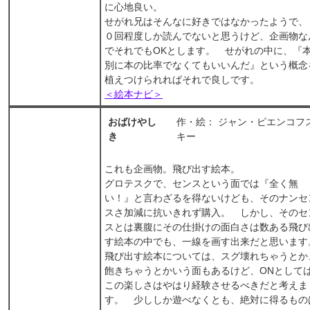
に心地良い。
せがれ兄はそんなに好きではなかったようで、
０回程度しか読んでないと思うけど、企画物な
でそれでもOKとします。 せがれの中に、『
別に本の比率でなくてもいいんだ』という概念
植えつけられればそれで良しです。
＜絵本ナビ＞
おばけやし
作・絵： ジャン・ピエンコフ
き
キー
これも企画物。飛び出す絵本。
グロテスクで、センスという面では『全く無
い！』と言わざるを得ないけども、そのナンセ
スさ加減に抗いきれず購入。 しかし、そのセ
スとは裏腹にその仕掛けの面白さは数ある飛び
す絵本の中でも、一線を画す出来だと思います
飛び出す絵本については、スグ壊れちゃうとか
飽きちゃうとかいう面もあるけど、ONとして
この楽しさはやはり経験させるべきだと考えま
す。 少ししか遊べなくとも、絶対に得るもの