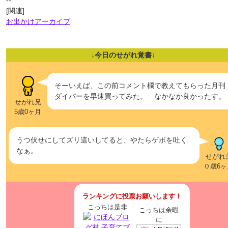
--
[関連]
お出かけアーカイブ
↓今日のせがれ覚書↓
そーいえば、この前コメント欄で教えてもらった月刊
ダイバーを早速買ってみた。 なかなか良かったす。
せがれ兄
5歳0ヶ月
うつ伏せにしてズリ這いしてると、やたらゲボを吐く
なぁ。
せがれ
０歳6ヶ
ランキングに投票お願いします！
こっちは是非
こっちは余暇
に