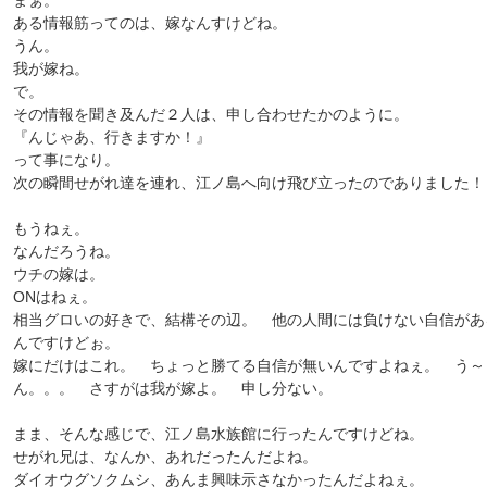
まぁ。
ある情報筋ってのは、嫁なんすけどね。
うん。
我が嫁ね。
で。
その情報を聞き及んだ２人は、申し合わせたかのように。
『んじゃあ、行きますか！』
って事になり。
次の瞬間せがれ達を連れ、江ノ島へ向け飛び立ったのでありました！
もうねぇ。
なんだろうね。
ウチの嫁は。
ONはねぇ。
相当グロいの好きで、結構その辺。 他の人間には負けない自信があ
んですけどぉ。
嫁にだけはこれ。 ちょっと勝てる自信が無いんですよねぇ。 う～
ん。。。 さすがは我が嫁よ。 申し分ない。
まま、そんな感じで、江ノ島水族館に行ったんですけどね。
せがれ兄は、なんか、あれだったんだよね。
ダイオウグソクムシ、あんま興味示さなかったんだよねぇ。