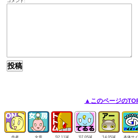
コメント:
▲このページのTO
作者
女房
'02.11誕
'07.05誕
'14.05誕
本体サ