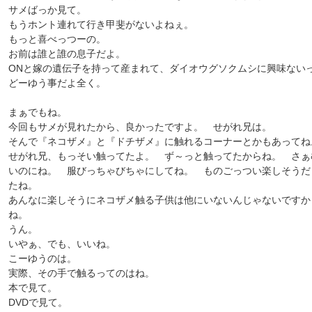
サメばっか見て。
もうホント連れて行き甲斐がないよねぇ。
もっと喜べっつーの。
お前は誰と誰の息子だよ。
ONと嫁の遺伝子を持って産まれて、ダイオウグソクムシに興味ない
どーゆう事だよ全く。
まぁでもね。
今回もサメが見れたから、良かったですよ。 せがれ兄は。
そんで『ネコザメ』と『ドチザメ』に触れるコーナーとかもあってね
せがれ兄、もっそい触ってたよ。 ず～っと触ってたからね。 さぁ
いのにね。 服びっちゃびちゃにしてね。 ものごっつい楽しそうだ
たね。
あんなに楽しそうにネコザメ触る子供は他にいないんじゃないですか
ね。
うん。
いやぁ、でも、いいね。
こーゆうのは。
実際、その手で触るってのはね。
本で見て。
DVDで見て。