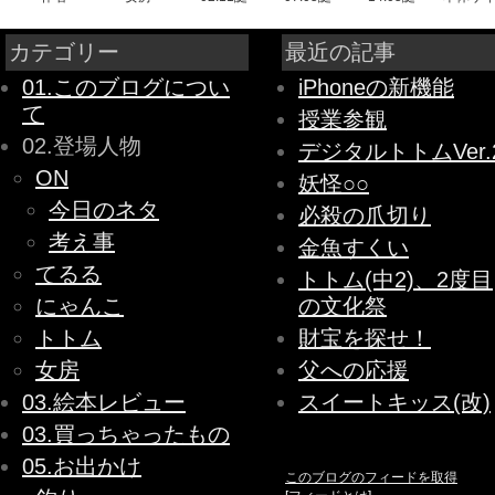
カテゴリー
最近の記事
01.このブログについ
iPhoneの新機能
て
授業参観
02.登場人物
デジタルトトムVer.
ON
妖怪○○
今日のネタ
必殺の爪切り
考え事
金魚すくい
てるる
トトム(中2)、2度目
にゃんこ
の文化祭
トトム
財宝を探せ！
女房
父への応援
03.絵本レビュー
スイートキッス(改)
03.買っちゃったもの
05.お出かけ
このブログのフィードを取得