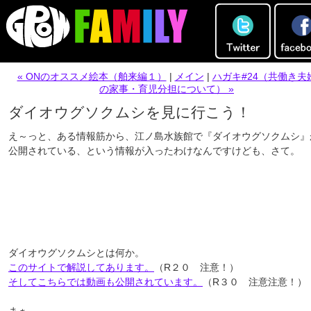
« ONのオススメ絵本（舶来編１）
|
メイン
|
ハガキ#24（共働き夫
の家事・育児分担について） »
ダイオウグソクムシを見に行こう！
え～っと、ある情報筋から、江ノ島水族館で『ダイオウグソクムシ』
公開されている、という情報が入ったわけなんですけども、さて。
ダイオウグソクムシとは何か。
このサイトで解説してあります。
（R２０ 注意！）
そしてこちらでは動画も公開されています。
（R３０ 注意注意！）