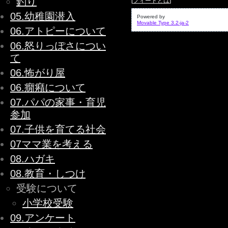
釣り
[
フィードとは
]
05.幼稚園潜入
Powered by
Movable Type 3.2-ja-2
06.アトピーについて
06.怒りっぽさについ
て
06.怖がり屋
06.癇癪について
07.パパの家事・育児
参加
07.子供を育てる社会
07ママ業を考える
08.ハガキ
08.教育・しつけ
受験について
小学校受験
09.アンケート