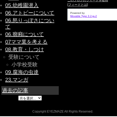
このブログのフィードを取得
05.幼稚園潜入
[
フィードとは
]
06.アトピーについて
Powered by
Movable Type 3.2-ja-2
06.怒りっぽさについ
て
06.癇癪について
07ママ業を考える
08.教育・しつけ
受験について
小学校受験
09.腐海の虫達
23.マンガ
過去の記事
Copyright EYEZMAZE All Rights Reserved.