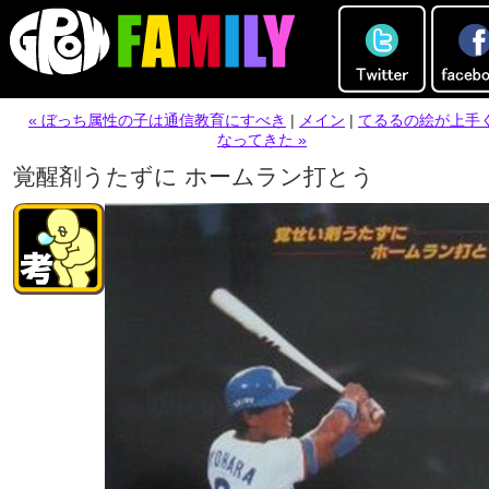
« ぼっち属性の子は通信教育にすべき
|
メイン
|
てるるの絵が上手
なってきた »
覚醒剤うたずに ホームラン打とう