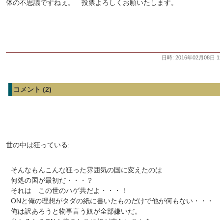
体の不思議ですねぇ。 投票よろしくお願いたします。
日時: 2016年02月08日 1
コメント (2)
世の中は狂っている:
そんなもんこんな狂った雰囲気の国に変えたのは
何処の国が最初だ・・・？
それは この世のハゲ共だよ・・・！
ONと俺の理想がタダの紙に書いたものだけで他が何もない・・・
俺は訳あろうと物事言う奴が全部嫌いだ。