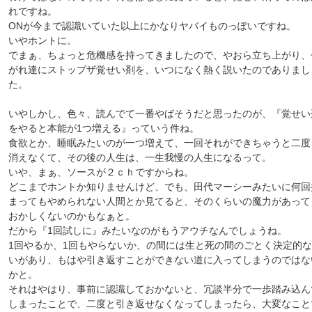
れですね。
ONが今まで認識いていた以上にかなりヤバイものっぽいですね。
いやホントに。
でまぁ、ちょっと危機感を持ってきましたので、やおら立ち上がり、
がれ達にストップザ覚せい剤を、いつになく熱く説いたのでありまし
た。
いやしかし、色々、読んでて一番やばそうだと思ったのが、『覚せい
をやると本能が1つ増える』っていう件ね。
食欲とか、睡眠みたいのが一つ増えて、一回それができちゃうと二度
消えなくて、その後の人生は、一生我慢の人生になるって。
いや、まぁ、ソースが２ｃｈですからね。
どこまでホントか知りませんけど、でも、田代マーシーみたいに何回
まってもやめられない人間とか見てると、そのくらいの魔力があって
おかしくないのかもなぁと。
だから『1回試しに』みたいなのがもうアウチなんでしょうね。
1回やるか、1回もやらないか、の間には生と死の間のごとく決定的
いがあり、もはや引き返すことができない道に入ってしまうのではな
かと。
それはやはり、事前に認識しておかないと、冗談半分で一歩踏み込ん
しまったことで、二度と引き返せなくなってしまったら、大変なこと