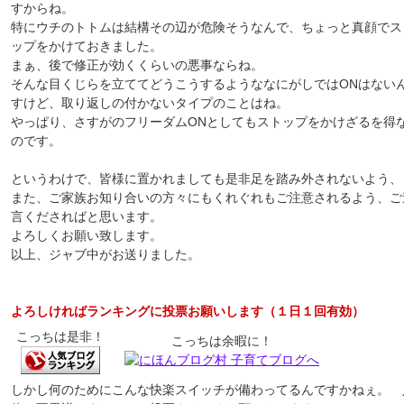
すからね。
特にウチのトトムは結構その辺が危険そうなんで、ちょっと真顔でス
ップをかけておきました。
まぁ、後で修正が効くくらいの悪事ならね。
そんな目くじらを立ててどうこうするようななにがしではONはない
すけど、取り返しの付かないタイプのことはね。
やっぱり、さすがのフリーダムONとしてもストップをかけざるを得
のです。
というわけで、皆様に置かれましても是非足を踏み外されないよう、
また、ご家族お知り合いの方々にもくれぐれもご注意されるよう、ご
言くださればと思います。
よろしくお願い致します。
以上、ジャブ中がお送りました。
よろしければランキングに投票お願いします（１日１回有効）
こっちは是非！
こっちは余暇に！
しかし何のためにこんな快楽スイッチが備わってるんですかねぇ。 