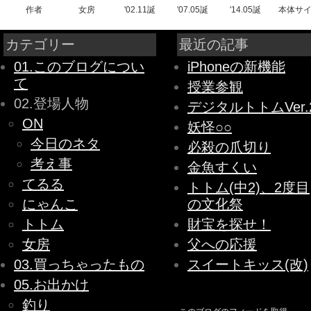
作者
女房
'02.11誕
'07.05誕
'14.05誕
本体サ
カテゴリー
最近の記事
01.このブログについ
iPhoneの新機能
て
授業参観
02.登場人物
デジタルトトムVer.
ON
妖怪○○
今日のネタ
必殺の爪切り
考え事
金魚すくい
てるる
トトム(中2)、2度目
にゃんこ
の文化祭
トトム
財宝を探せ！
女房
父への応援
03.買っちゃったもの
スイートキッス(改)
05.お出かけ
釣り