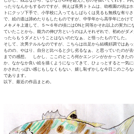
しかし、残念ながら、なかなかONを超えたものを描いてくれず、内
ったりなんかもするのですが、例えば長男トトムは、幼稚園の頃はホ
トにクッソ下手で、小学校に入ってもしばらくは見るも無残な有りさ
で、絵の道は諦めたりもしたものですが、中学年から高学年にかけて
メキメキ上達して、５〜６年の頃にはONと同等かそれ以上の実力に
ていたことから、能力の伸び方というのは人それぞれで、初めがダメ
ったらもうダメということはないのだなぁ、と悟ったものでした。
そして、次男テルルなのですが、こちらは出足から結構好調ではあっ
ものの、やはり、自分と比べると少し劣るなぁ、と思っていたのが去
までの感想。 しかし、ここのところ何かエンジンがかかってきたの
か、なかなか良い絵を描くようになってきて、ひょっとすると一気に
かされたっぽい感じもしなくもない、嬉し恥ずかしな今日このごろな
であります。
以下、最近の作品まとめ。