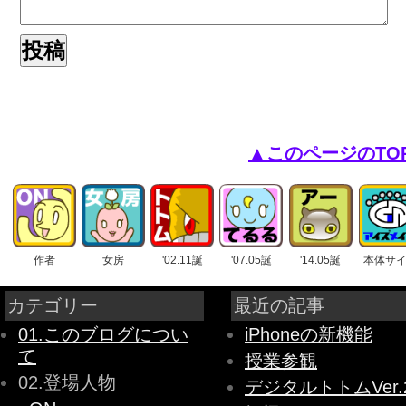
▲このページのTO
作者
女房
'02.11誕
'07.05誕
'14.05誕
本体サ
カテゴリー
最近の記事
01.このブログについ
iPhoneの新機能
て
授業参観
02.登場人物
デジタルトトムVer.