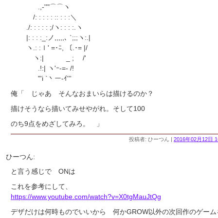
.,-''"⌒⌒ヽ
/: : : : : :: : : :＼
./: : : : : ;/ヽ: : : :.ヽ
|: : : :_:ノ,,,,,､ `;;;ヽ:.|
ヽ.: :ｌ' =･ﾆ, 〔.･= |/
ヽ:| _ ; /'
.!:| ヽ'ｰ-=- /!
"'i `丶ー‐ｲ'''
俺「 じゃあ そんなおまいらは描けるのか？
描けそうなら描いてみせやがれ。そして100
のち9点をめざしてみろ。 」
投稿者: ひーつん |
2016年02月12日 1
ひーつん:
と言う感じで ONは
これを参考にして、
https://www.youtube.com/watch?v=X0tgMauJtQg
デザだけは何時ものでいいから 何かGROW以外の次回作のゲーム