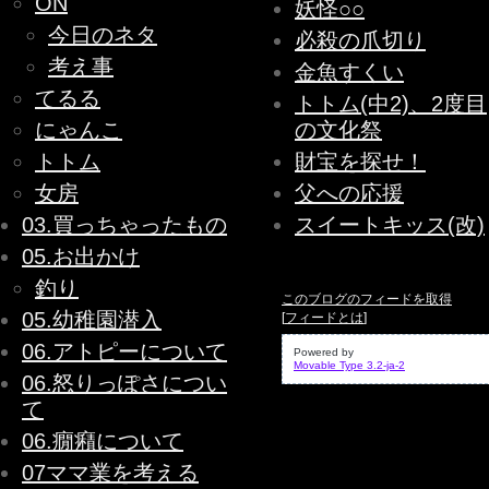
ON
妖怪○○
今日のネタ
必殺の爪切り
考え事
金魚すくい
てるる
トトム(中2)、2度目
にゃんこ
の文化祭
トトム
財宝を探せ！
女房
父への応援
03.買っちゃったもの
スイートキッス(改)
05.お出かけ
釣り
このブログのフィードを取得
05.幼稚園潜入
[
フィードとは
]
06.アトピーについて
Powered by
Movable Type 3.2-ja-2
06.怒りっぽさについ
て
06.癇癪について
07ママ業を考える