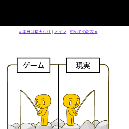
« 本日は晴天なり
|
メイン
|
初めての浴衣 »