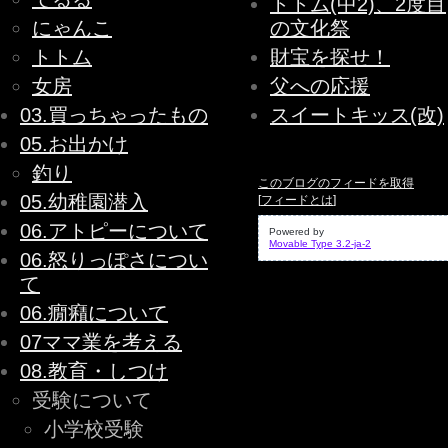
トトム(中2)、2度目
にゃんこ
の文化祭
トトム
財宝を探せ！
女房
父への応援
03.買っちゃったもの
スイートキッス(改)
05.お出かけ
釣り
このブログのフィードを取得
05.幼稚園潜入
[
フィードとは
]
06.アトピーについて
Powered by
Movable Type 3.2-ja-2
06.怒りっぽさについ
て
06.癇癪について
07ママ業を考える
08.教育・しつけ
受験について
小学校受験