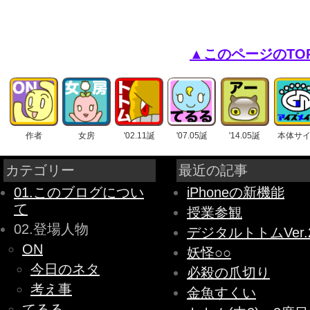
▲このページのTO
作者
女房
'02.11誕
'07.05誕
'14.05誕
本体サ
カテゴリー
最近の記事
01.このブログについ
iPhoneの新機能
て
授業参観
02.登場人物
デジタルトトムVer.
ON
妖怪○○
今日のネタ
必殺の爪切り
考え事
金魚すくい
てるる