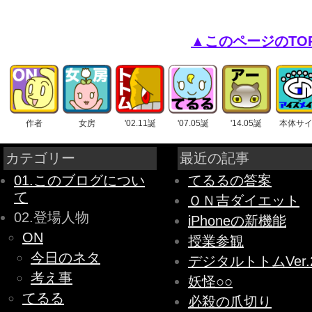
▲このページのTO
作者
女房
'02.11誕
'07.05誕
'14.05誕
本体サ
カテゴリー
最近の記事
01.このブログについ
てるるの答案
て
ＯＮ吉ダイエット
02.登場人物
iPhoneの新機能
ON
授業参観
今日のネタ
デジタルトトムVer.
考え事
妖怪○○
てるる
必殺の爪切り