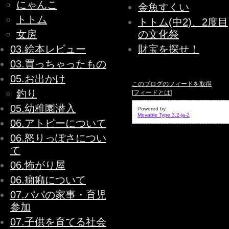
にゃんこ
金魚すくい
トトム
トトム(中2)、2度目
女房
の文化祭
03.絵本レビュー
財宝を探せ！
03.買っちゃったもの
05.お出かけ
このブログのフィードを取得
釣り
[
フィードとは
]
05.幼稚園潜入
Powered by
Movable Type 3.2-ja-2
06.アトピーについて
06.怒りっぽさについ
て
06.怖がり屋
06.癇癪について
07.パパの家事・育児
参加
07.子供を育てる社会