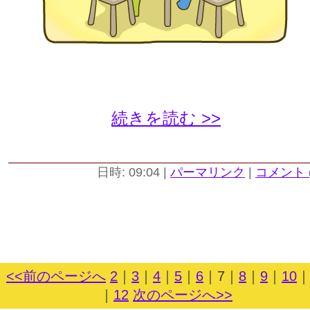
続きを読む >>
日時: 09:04
|
パーマリンク
|
コメント (
<<前のページへ
2
｜
3
｜
4
｜
5
｜
6
｜
7
｜
8
｜
9
｜
10
｜
12
次のページへ>>