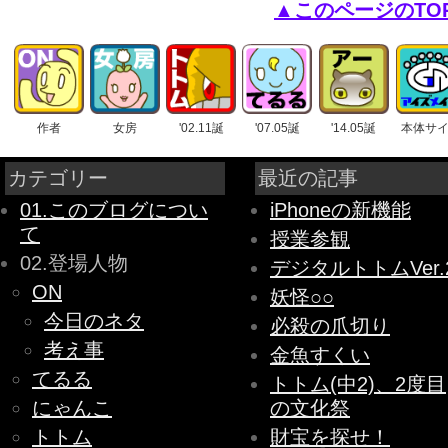
▲このページのTO
作者
女房
'02.11誕
'07.05誕
'14.05誕
本体サ
カテゴリー
最近の記事
01.このブログについ
iPhoneの新機能
て
授業参観
02.登場人物
デジタルトトムVer.
ON
妖怪○○
今日のネタ
必殺の爪切り
考え事
金魚すくい
てるる
トトム(中2)、2度目
にゃんこ
の文化祭
トトム
財宝を探せ！