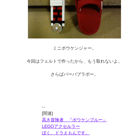
ミニボウケンジャー。
今回はフェルトで作ったから、もう取れないよ。
さらばバーバブラボー。
--
[関連]
高き冒険者 『ボウケンブルー』
LEGOアクセルラー
ぼく、ドラえもんです。