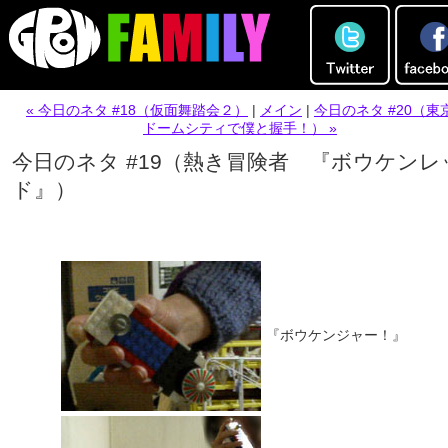
« 今日のネタ #18（仮面舞踏会２）
|
メイン
|
今日のネタ #20（東
ドームシティで僕と握手！） »
今日のネタ #19（熱き冒険者 『ボウケンレ
ド』）
『ボウケンジャー！』