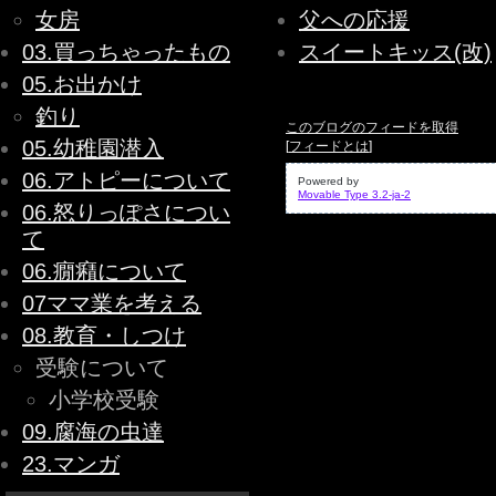
女房
父への応援
03.買っちゃったもの
スイートキッス(改)
05.お出かけ
釣り
このブログのフィードを取得
05.幼稚園潜入
[
フィードとは
]
06.アトピーについて
Powered by
Movable Type 3.2-ja-2
06.怒りっぽさについ
て
06.癇癪について
07ママ業を考える
08.教育・しつけ
受験について
小学校受験
09.腐海の虫達
23.マンガ