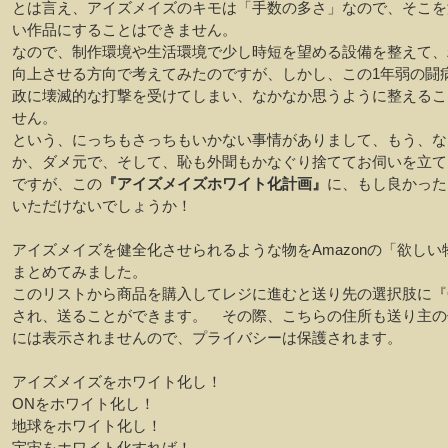
とは言え、アイズメイズのキモは「手数の多さ」なので、そこを
い作品にすることはできません。
なので、制作環境や生活環境で少し時短を望める設備を整えて、
向上させる方向で考えてみたのですが、しかし、この1年弱の闘
政に壊滅的な打撃を受けてしまい、なかなか思うように整えるこ
せん。
という、にっちもさっちもいかない事情がありまして、もう、な
か、ダメ元で、そして、恥も外聞もかなぐり捨ててお伺いを立て
ですが、この
『アイズメイズホワイト化計画』
に、もし良かった
いただけないでしょうか！
アイズメイズを健全化させられるような物をAmazonの「欲しい
まとめてみました。
このリストから商品を購入してレジに進むと送り先の選択肢に『
され、送ることができます。 その際、こちらの住所も送り主の
には表示されませんので、プライバシーは保護されます。
アイズメイズをホワイト化し！
ONをホワイト化し！
地球をホワイト化し！
宇宙をホワイト化すれば！