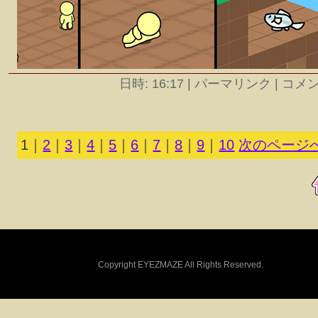
日時: 16:17
|
パーマリンク | コメント
1
｜
2
｜
3
｜
4
｜
5
｜
6
｜
7
｜
8
｜
9
｜
10
次のページへ
Copyright EYEZMAZE All Rights Reserved.