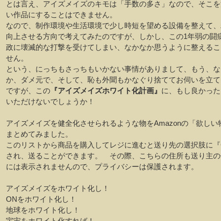
とは言え、アイズメイズのキモは「手数の多さ」なので、そこを
い作品にすることはできません。
なので、制作環境や生活環境で少し時短を望める設備を整えて、
向上させる方向で考えてみたのですが、しかし、この1年弱の闘
政に壊滅的な打撃を受けてしまい、なかなか思うように整えるこ
せん。
という、にっちもさっちもいかない事情がありまして、もう、な
か、ダメ元で、そして、恥も外聞もかなぐり捨ててお伺いを立て
ですが、この
『アイズメイズホワイト化計画』
に、もし良かった
いただけないでしょうか！
アイズメイズを健全化させられるような物をAmazonの「欲しい
まとめてみました。
このリストから商品を購入してレジに進むと送り先の選択肢に『
され、送ることができます。 その際、こちらの住所も送り主の
には表示されませんので、プライバシーは保護されます。
アイズメイズをホワイト化し！
ONをホワイト化し！
地球をホワイト化し！
宇宙をホワイト化すれば！