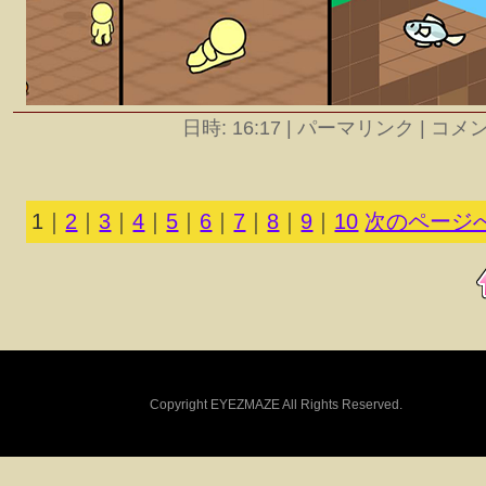
日時: 16:17
|
パーマリンク | コメント
1
｜
2
｜
3
｜
4
｜
5
｜
6
｜
7
｜
8
｜
9
｜
10
次のページへ
Copyright EYEZMAZE All Rights Reserved.