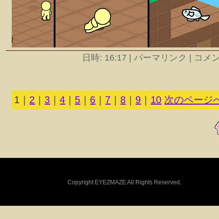
日時: 16:17
|
パーマリンク | コメント
1
｜
2
｜
3
｜
4
｜
5
｜
6
｜
7
｜
8
｜
9
｜
10
次のページへ
Copyright EYEZMAZE All Rights Reserved.