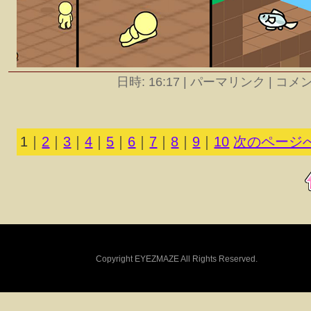
日時: 16:17
|
パーマリンク | コメント
1
｜
2
｜
3
｜
4
｜
5
｜
6
｜
7
｜
8
｜
9
｜
10
次のページへ
Copyright EYEZMAZE All Rights Reserved.