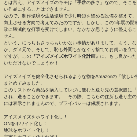
とは言え、アイズメイズのキモは「手数の多さ」なので、そこを
い作品にすることはできません。
なので、制作環境や生活環境で少し時短を望める設備を整えて、
向上させる方向で考えてみたのですが、しかし、この1年弱の闘
政に壊滅的な打撃を受けてしまい、なかなか思うように整えるこ
せん。
という、にっちもさっちもいかない事情がありまして、もう、な
か、ダメ元で、そして、恥も外聞もかなぐり捨ててお伺いを立て
ですが、この
『アイズメイズホワイト化計画』
に、もし良かった
いただけないでしょうか！
アイズメイズを健全化させられるような物をAmazonの「欲しい
まとめてみました。
このリストから商品を購入してレジに進むと送り先の選択肢に『
され、送ることができます。 その際、こちらの住所も送り主の
には表示されませんので、プライバシーは保護されます。
アイズメイズをホワイト化し！
ONをホワイト化し！
地球をホワイト化し！
宇宙をホワイト化すれば！