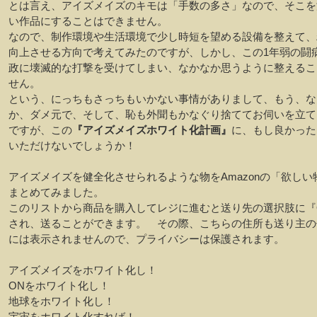
とは言え、アイズメイズのキモは「手数の多さ」なので、そこを
い作品にすることはできません。
なので、制作環境や生活環境で少し時短を望める設備を整えて、
向上させる方向で考えてみたのですが、しかし、この1年弱の闘
政に壊滅的な打撃を受けてしまい、なかなか思うように整えるこ
せん。
という、にっちもさっちもいかない事情がありまして、もう、な
か、ダメ元で、そして、恥も外聞もかなぐり捨ててお伺いを立て
ですが、この
『アイズメイズホワイト化計画』
に、もし良かった
いただけないでしょうか！
アイズメイズを健全化させられるような物をAmazonの「欲しい
まとめてみました。
このリストから商品を購入してレジに進むと送り先の選択肢に『
され、送ることができます。 その際、こちらの住所も送り主の
には表示されませんので、プライバシーは保護されます。
アイズメイズをホワイト化し！
ONをホワイト化し！
地球をホワイト化し！
宇宙をホワイト化すれば！