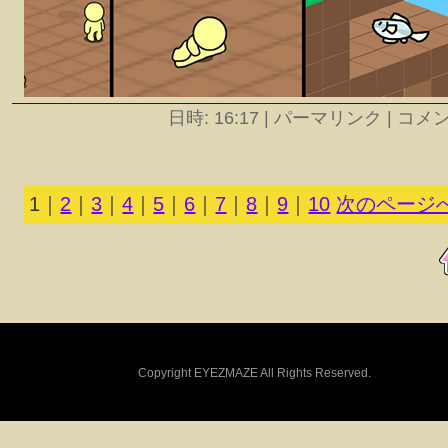
日時: 16:17
|
パーマリンク | コメント
1
｜
2
｜
3
｜
4
｜
5
｜
6
｜
7
｜
8
｜
9
｜
10
次のページへ
Copyright EYEZMAZE All Rights Reserved.