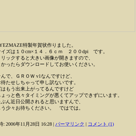
EYEZMAZE特製年賀状作りました。
サイズは１０cm×１４．６ｃｍ ２００dpi です。
クリックすると大きい画像が開きますので、
よかったらダウンロードしてお使いください。
そんで、ＧＲＯＷ v1なんですけど、
お待たせしちゃって申し訳ないです。
実はもう出来上がってるんですけど
ちょっと色々タイミングが悪くてアップできずにいます。
たぶん近日公開されると思いますんで、
もう少々お待ちください。 ではでは。
: 2006年11月28日 16:28
|
パーマリンク
|
コメント (1)