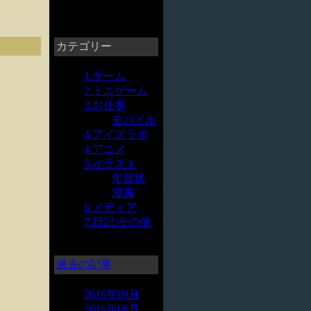
カテゴリー
1.ゲーム
2.ミニゲーム
3.お仕事
モバイル
4.アイズラボ
4.アニメ
5.イラスト
年賀状
漫画
6.メディア
7.日記/その他
過去の記事
2016年09月
2016年08月