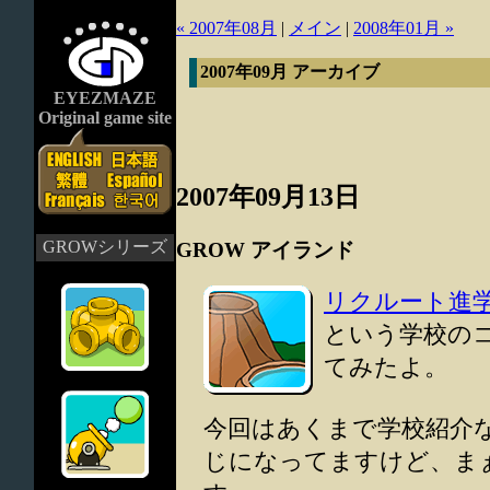
« 2007年08月
|
メイン
|
2008年01月 »
2007年09月 アーカイブ
EYEZMAZE
Original game site
2007年09月13日
GROWシリーズ
GROW アイランド
リクルート進
という学校のコ
てみたよ。
今回はあくまで学校紹介
じになってますけど、ま