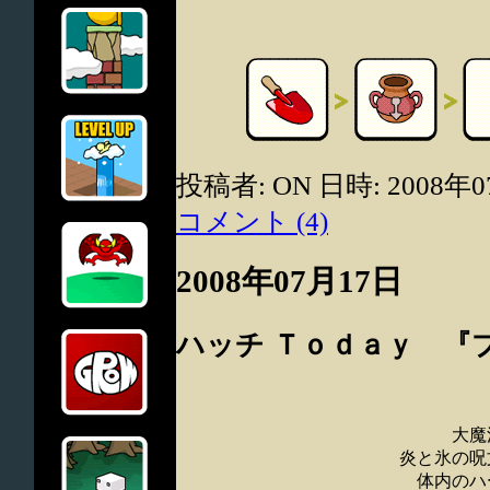
投稿者: ON 日時: 2008年0
コメント (4)
2008年07月17日
ハッチ Ｔｏｄａｙ 『
大魔
炎と氷の呪
体内のハ