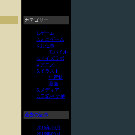
カテゴリー
1.ゲーム
2.ミニゲーム
3.お仕事
モバイル
4.アイズラボ
4.アニメ
5.イラスト
年賀状
漫画
6.メディア
7.日記/その他
過去の記事
2016年10月
2016年09月