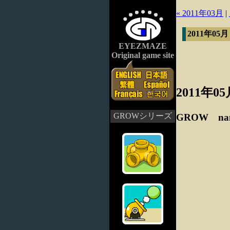
« 2011年03月
|
2011年05
EYEZMAZE
Original game site
2011年0
GROWシリーズ
GROW n